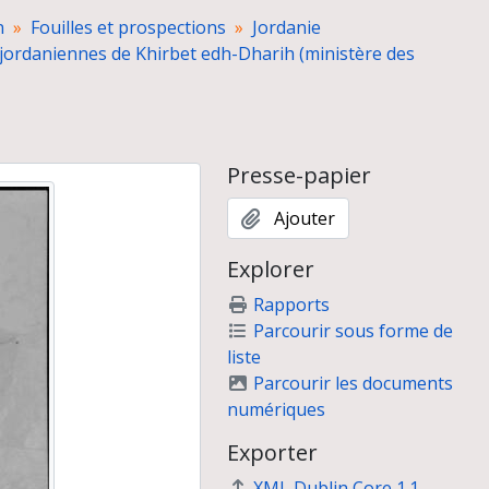
229
n
Fouilles et prospections
Jordanie
ple (campagnes 1991-1994) ; photographies d'Alain Chambon, février 1995
co-jordaniennes de Khirbet edh-Dharih (ministère des
265
267
301
-327
332
Presse-papier
354
357
Ajouter
372
Explorer
ion française du Levant : ville et oasis de Damas, février 2005
illet-août 2007
Rapports
Parcourir sous forme de
ih (ministère des Affraires étrangères et université du Yarmouk)
liste
Parcourir les documents
numériques
Exporter
XML Dublin Core 1.1