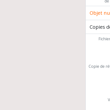
de
Objet n
Copies d
Fichie
Copie de ré
V