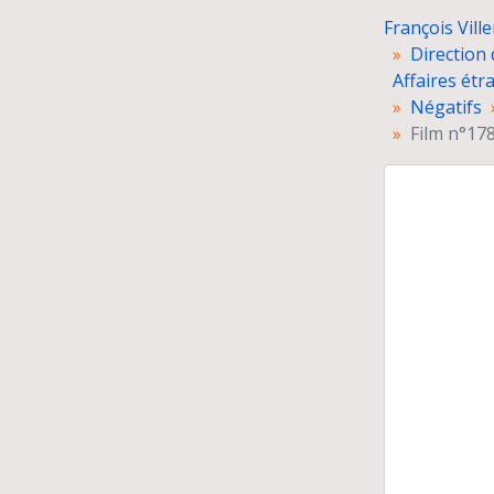
François Vill
Direction 
Affaires étr
Négatifs
Film n°178
Com
Pré
Exp
Car