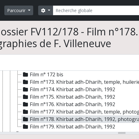
Campagne 1991, Khirbat adh-Dharih, films n°157-
Campagne 1992, Khirbat adh-Dharih, films n°165-
Rechercher
Search options
Parcourir
Film n°165. Khirbat adh-Dharih, monnaie et noy
Film n° 166
ossier FV112/178 - Film n°178.
Film n°167. Innkhil (Hauran), Khirbat adh-Dhar
Film n°168. Khirbat adh-Dharih, temple, 1992
raphies de F. Villeneuve
Film n°169. Khirbat adh-Dharih, temple, 1992
Film n°170. Khirbat adh-Dharih, temple, 1992
Film n°171. Khirbat adh-Dharih, monnaies, 199
Film n° 172
Film n° 172 bis
Film n°173. Khirbat adh-Dharih, temple, huileri
Film n°174. Khirbat adh-Dharih, 1992
Film n°175. Khirbat adh-Dharih, 1992
Film n°176. Khirbat adh-Dharih, 1992
Film n°177. Khirbat adh-Dharih, temple, phot
Film n°178. Khirbat adh-Dharih, 1992, photogra
Film n°179. Khirbat adh-Dharih, 1992
Campagne 1993, Khirbat adh-Dharih, films n°180-