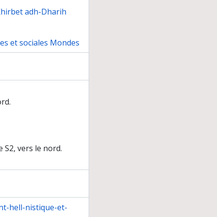
Khirbet adh-Dharih
nes et sociales Mondes
rd.
 S2, vers le nord.
t-hell-nistique-et-