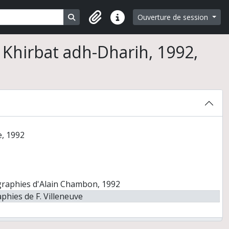
164
179
Search in browse page
Ouverture de session
Liens rapides
aux d'olives (matériel de 1984), 1992
 Khirbat adh-Dharih, 1992,
ih, 1992
2
e, 1992
ographies d'Alain Chambon, 1992
phies de F. Villeneuve
210