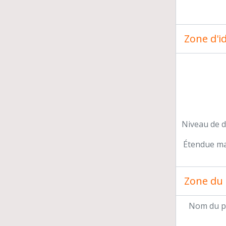
Zone d'id
Niveau de d
Étendue mat
Zone du 
Nom du p