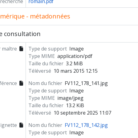
 recherche
romain.pdf
umérique - métadonnées
e consultation
r maître
Type de support
Image
Type MIME
application/pdf
Taille du fichier
3.2 MiB
Téléversé
10 mars 2015 12:15
férence
Nom du fichier
FV112_178_141.jpg
Type de support
Image
Type MIME
image/jpeg
Taille du fichier
13.2 KiB
Téléversé
10 septembre 2025 11:07
ignette
Nom du fichier
FV112_178_142.jpg
Type de support
Image