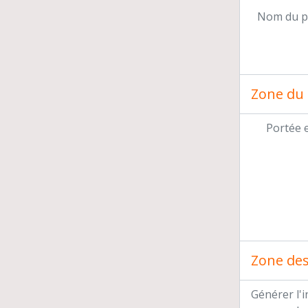
Nom du p
Zone du 
Portée 
Zone des 
Générer l'