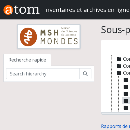
Ra
Skip to main content
Inventaires et archives en ligne
Co
Co
Co
Sous-p
Co
Co
Co
Co
Co
Recherche rapide
Co
Co
Rechercher
Co
Rapports de 
Co