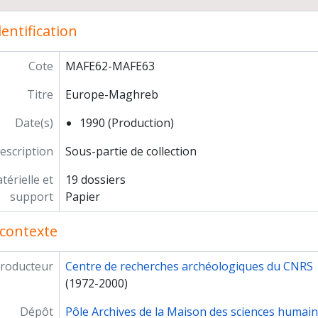
mmission 1994
entification
mmission 1995
mmission 1996
mmission 1997
Cote
MAFE62-MAFE63
mmission 1998
Titre
Europe-Maghreb
mmission 1999
mmission 2000
Date(s)
1990 (Production)
mmission 2001
mmission 2002
escription
Sous-partie de collection
mmission 2003
érielle et
19 dossiers
mmission 2004
support
Papier
mmission 2005
mmission 2006
contexte
mmission 2007
roducteur
Centre de recherches archéologiques du CNRS
(1972-2000)
Dépôt
Pôle Archives de la Maison des sciences humai