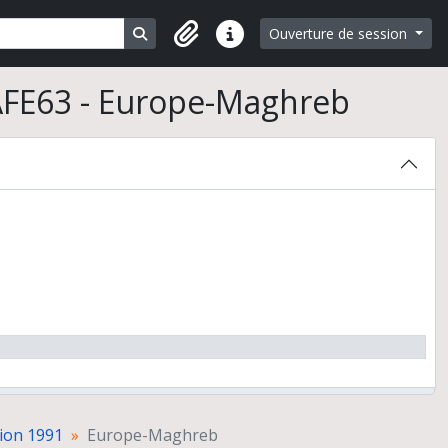
Search in browse page
Ouverture de session
Liens rapides
AFE63 - Europe-Maghreb
ion 1991
Europe-Maghreb