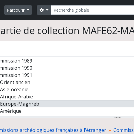
pports sans demande de subvention
Rechercher
Search options
mmission 1982, Afrique
Parcourir
mmission 1983
mmission 1984
artie de collection MAFE62-M
mmission 1985
mmission 1986
mmission 1987
mmission 1988
mmission 1989
mmission 1990
mmission 1991
Orient ancien
Asie-océanie
Afrique-Arabie
Europe-Maghreb
Amérique
Archéométrie
mmission 1992
missions archéologiques françaises à l'étranger
Commiss
mmission 1993