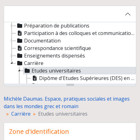
Michèle Daumas. Espace, pratiques sociales et images dans les mondes grec et romain
Préparation de publications
Participation à des colloques et communications
Documentation
Correspondance scientifique
Enseignements dispensés
Carrière
Etudes universitaires
Dipôme d'Etudes Supérieures (DES) en Lettres classiques
Thèse de 3e cycle « Quelques épisodes du cycle thébain. Textes et illustrations dans l'art grec », Université de Grenoble
Projet de thèse d'Etat sur le cycle thébain sous la direction de Lily Kahil
Michèle Daumas. Espace, pratiques sociales et images
Parcours dans l'enseignement supérieur
dans les mondes grec et romain
Carrière
Etudes universitaires
Zone d'identification