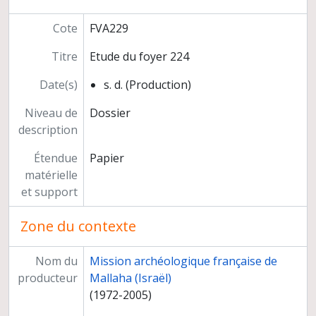
Enseignement
Etudes et carrière
Cote
FVA229
Titre
Etude du foyer 224
Date(s)
s. d. (Production)
Niveau de
Dossier
description
Étendue
Papier
matérielle
et support
Zone du contexte
Nom du
Mission archéologique française de
producteur
Mallaha (Israël)
(1972-2005)