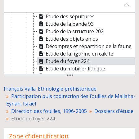
Etude de la faune de la structure 203
Etude de l’ocre
Etude des sépultures
Etude de la bande 93
Etude de la structure 202
Etude des objets en os
Décomptes et répartition de la faune
Etude de la figurine en calcite
Etude du foyer 224
Etude du mobilier lithique
Etude de la structure 200
Les foyers de Mallaha
François Valla. Ethnologie préhistorique
Gestion de la documentation
Participation puis codirection des fouilles de Mallaha-
Direction de prospections dans le Neguev, 1977-1979
Eynan, Israël
Direction des fouilles d’El-Ouad (ou Mugharat El-Wad), 1980-1981
Direction des fouilles, 1996-2005
Dossiers d'étude
Direction des fouilles de la Terrasse d'Hayonim, Israël, 1980-1989
Etude du foyer 224
Préparation de publications
Congrès et conférences
Zone d'identification
Correspondance