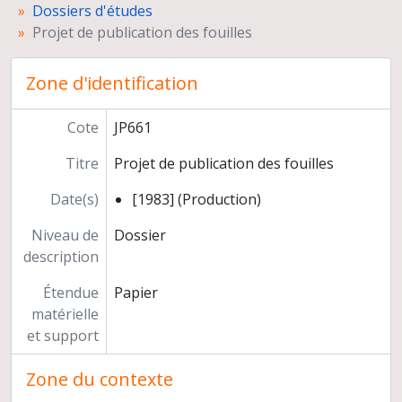
Dossiers d'études
Congrès et conférences
Projet de publication des fouilles
Publications
Médiation scientifique
Relations scientifiques
Zone d'identification
Participation à des instances
Titre et travaux
Cote
JP661
Titre
Projet de publication des fouilles
Date(s)
[1983] (Production)
Niveau de
Dossier
description
Étendue
Papier
matérielle
et support
Zone du contexte