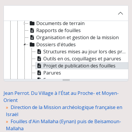
Correspondance, administration et gestion
Fouilles de Beersheba Safadi
Fouilles d'Aïn Mallaha (Eynan) puis de Beisamoun-Mallaha
Documents de terrain
Rapports de fouilles
Organisation et gestion de la mission
Dossiers d'études
Structures mises au jour lors des premières campagnes
Outils en os, coquillages et parures
Projet de publication des fouilles
Parures
Fosses
Préparation de publications
Jean Perrot. Du Village à l'État au Proche- et Moyen-
Presse
Orient
Fouilles de Munhata (Minha Horvat) sous la direction de Jean Perrot
Direction de la Mission archéologique française en
Co-direction des fouilles de Ben Shemen
Israël
Reprise des fouilles de Munhata, sous la direction de Catherine Commenge
Fouilles d'Aïn Mallaha (Eynan) puis de Beisamoun-
Délégation archéologique française en Iran
Mallaha
Direction de la revue Paléorient