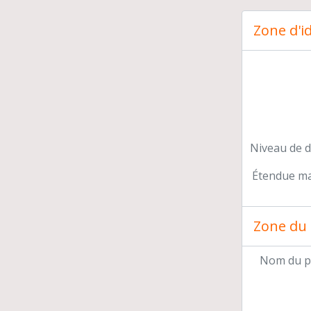
Zone d'id
Mis
Rat
Car
Niveau de d
Étendue mat
Zone du 
Nom du p