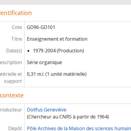
Cours de maîtrise et DEA sur l'archéologie iranienne à l'uni
entification
Cours sur le Néolithique en Iran
sions de conseil et d'expertise
tachement à des laboratoires
Cote
GD96-GD101
rière
Titre
Enseignement et formation
Date(s)
1979-2004 (Production)
escription
Série organique
érielle et
0,31 m.l. (1 unité matérielle)
support
contexte
roducteur
Dollfus Geneviève
(Chercheur au CNRS à partir de 1964)
Dépôt
Pôle Archives de la Maison des sciences humai