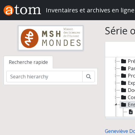
Skip to main content
Inventaires et archives en ligne
Série 
Genevi
Cha
Pr
Pré
Recherche rapide
Par
Pr
Rechercher
Exp
Do
Cor
En
Geneviève Dol