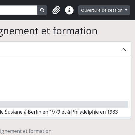
Search in browse page
Ouverture de session
Liens rapides
ignement et formation
de Susiane à Berlin en 1979 et à Philadelphie en 1983
 et de formation de techniciens
hèse
ignement et formation
e et histoire de l'art et des civilisations du Proche-Orient antique"