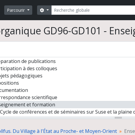
Rechercher
Search options
Parcourir
organique GD96-GD101 - Ense
ève Dollfus. Du Village à l'État au Proche- et Moyen-Orient
ntiers de fouilles
ogrammes de recherche
paration de publications
ticipation à des colloques
ojets pédagogiques
ositions
cumentation
respondance scientifique
seignement et formation
Cycle de conférences et de séminaires sur Suse et la plaine 
Organisation de séjours de chercheurs jordaniens en France
Encadrement d'étudiants (maîtrise et doctorat) et jurys de t
lfus. Du Village à l'État au Proche- et Moyen-Orient
Ense
Participation au jury de l'Ecole Nationale du Patrimoine, option "Archéologi