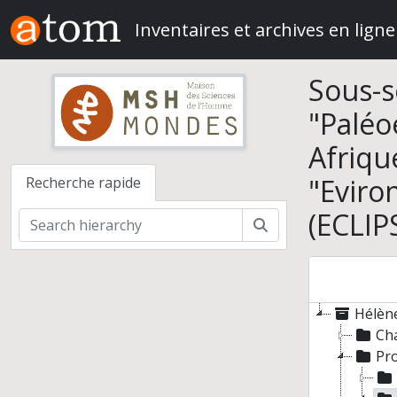
Skip to main content
Inventaires et archives en ligne
Sous-s
"Paléo
Afriqu
"Eviro
Recherche rapide
(ECLIP
Rechercher
Hélène
Cha
Pr