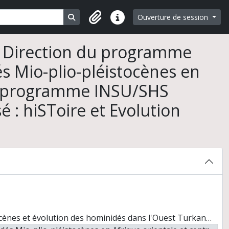
Search in browse page
Ouverture de session
Liens rapides
- Direction du programme
 Mio-plio-pléistocènes en
RS, programme INSU/SHS
 : hiSToire et Evolution
t Turkana, Kenya" (CNRS, programme SHS "Paléoenvironnements. Evolution des hominidés, PeH)