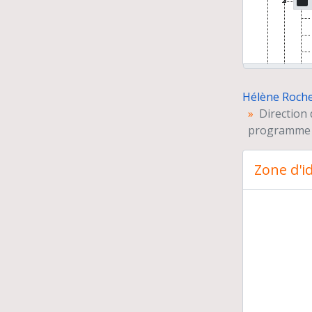
Hélène Roche.
Direction
programme I
Pré
Zone d'id
Con
Man
Do
Cor
Cou
Mis
Car