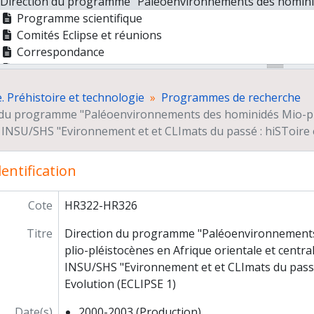
Direction du programme "Paléoenvironnements des hominidés Mio-plio-pléistocènes en Afrique orientale et centra
Programme scientifique
Comités Eclipse et réunions
Correspondance
Colloque Eclipse (Paris, Auditorium du CNRS, 21-22 octo
Gestion administrative et financière
 Préhistoire et technologie
Programmes de recherche
Co-Direction de projets au sein du programme Eclipse II-2004-2007 "Environnemen
 du programme "Paléoenvironnements des hominidés Mio-plio-
Participation au GDR 1546 " Evaluation des habiletés technique
NSU/SHS "Evironnement et et CLImats du passé : hiSToire e
Projet de conservation et de valorisation du patrimoine archéologiqu
paration de publications
entification
grès et colloques
ifestations grand public
cumentation
Cote
HR322-HR326
respondance scientifique
Titre
Direction du programme "Paléoenvironnements
rs et séminaires
plio-pléistocènes en Afrique orientale et cent
sions de conseil et d'expertise
INSU/SHS "Evironnement et et CLImats du passé
rière
Evolution (ECLIPSE 1)
Date(s)
2000-2003 (Production)