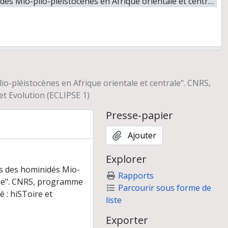
le". CNRS, programme INSU/SHS "Evironnement et et CLImats du passé : hiSToire et Evolution (ECLIPSE 1)
bre 2002)
t et CLImats du Passé : hiStoire et Evolution" (CNRS, programme INSU/SHS)
pléistocènes en Afrique orientale et centrale". CNRS,
s chez les hominidés " sous la direction de Valentine Roux
t Evolution (ECLIPSE 1)
e. Musées nationaux du Kenya (National Museums of Kenya - NMK)
Presse-papier
Ajouter
Explorer
 des hominidés Mio-
Rapports
rale". CNRS, programme
Parcourir sous forme de
 : hiSToire et
liste
Exporter