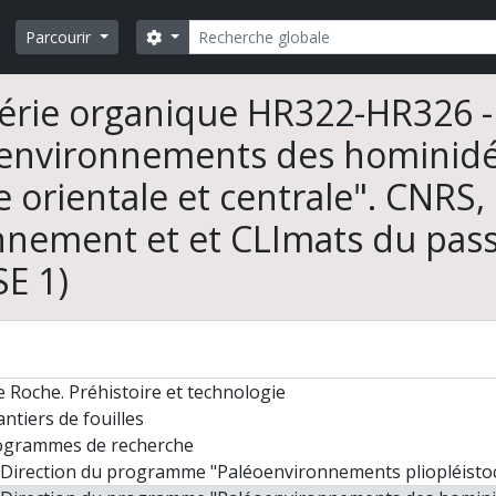
Rechercher
Search options
Parcourir
érie organique HR322-HR326 
environnements des hominidés
e orientale et centrale". CN
nnement et et CLImats du passé
SE 1)
 Roche. Préhistoire et technologie
ntiers de fouilles
ogrammes de recherche
Direction du programme "Paléoenvironnements pliopléistocènes et évolution des hominidés dans l'Oues