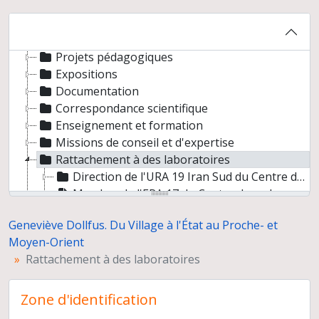
Programmes de recherche
Préparation de publications
Participation à des colloques
Projets pédagogiques
Expositions
Documentation
Correspondance scientifique
Enseignement et formation
Missions de conseil et d'expertise
Rattachement à des laboratoires
Direction de l'URA 19 Iran Sud du Centre de recherches archéologiques (CNRS)
Membre de l'ERA 17 du Centre de recherches archéologiques (CNRS)
Responsable de l'équipe Préhistoire en Méditerranée orientale (UMR 7041, Archéologies et Sciences de l'Antiquité)
Geneviève Dollfus. Du Village à l'État au Proche- et
Carrière
Moyen-Orient
Rattachement à des laboratoires
Zone d'identification