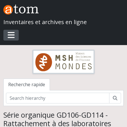
Skip to main content
Inventaires et archives en ligne
Toggle navigation
Recherche rapide
Rech
Série organique GD106-GD114 -
Geneviève Dollfus. Du Village à l'État au Proche- et Moyen-Orient
Rattachement à des laboratoires
Chantiers de fouilles