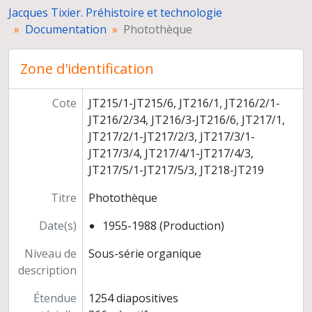
Afrique
Jacques Tixier. Préhistoire et technologie
Reproductions de peintures préhistoriques
Documentation
Photothèque
Diapositives non légendées
Coupures de presse
Zone d'identification
Collection "Magazine sonore illustré" (BT sonore, Editions de l'Ecole Moderne, Cannes) et collection de diapositives
Rapports de fouilles
Fichier bibliographique
Cote
JT215/1-JT215/6, JT216/1, JT216/2/1-
Articles
JT216/2/34, JT216/3-JT216/6, JT217/1,
Collection Maurice Reygasse
JT217/2/1-JT217/2/3, JT217/3/1-
Enseignement et formation en France et à l'étranger
JT217/3/4, JT217/4/1-JT217/4/3,
Participation à des instances, missions d'expertise
JT217/5/1-JT217/5/3, JT218-JT219
Carrière
Titre
Photothèque
Date(s)
1955-1988 (Production)
Niveau de
Sous-série organique
description
Étendue
1254 diapositives