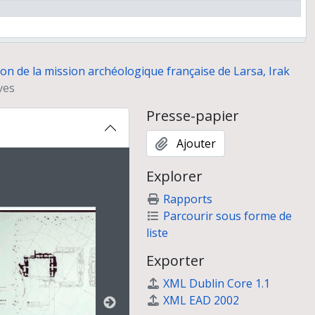
ion de la mission archéologique française de Larsa, Irak
ves
Presse-papier
Ajouter
ion affichée au carrousel suivant. Cliquer sur n'importe quel
Explorer
Rapports
Parcourir sous forme de
7, 10 ans d'activité"
liste
Exporter
XML Dublin Core 1.1
XML EAD 2002