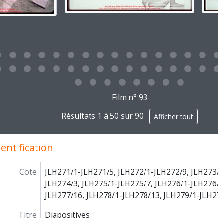
g this description title link will open the description view pag
Film n° 93
Résultats 1 à 50 sur 90
Afficher tout
entification
Cote
JLH271/1-JLH271/5, JLH272/1-JLH272/9, JLH273
JLH274/3, JLH275/1-JLH275/7, JLH276/1-JLH276/
JLH277/16, JLH278/1-JLH278/13, JLH279/1-JLH2
Titre
Diapositives