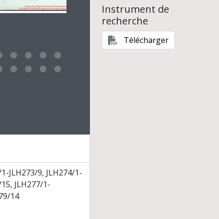
Instrument de
recherche
Télécharger
e for this digital object. Advancing the carousel above will upd
/1-JLH273/9, JLH274/1-
15, JLH277/1-
79/14