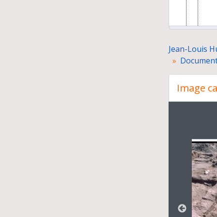
Jean-Louis Hu
Documents
Image ca
Changer
Pré
Do
Exp
Cor