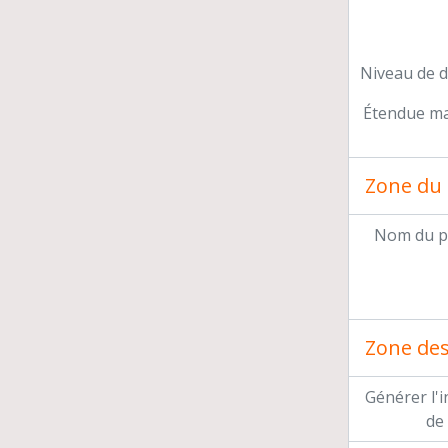
Niveau de d
Étendue mat
Zone du 
Nom du p
Zone des 
Générer l'
de