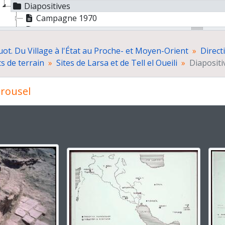
Diapositives
Campagne 1970
Campagne 1974
Campagne 1976
ot. Du Village à l'État au Proche- et Moyen-Orient
Direct
Campagne 1978
 de terrain
Sites de Larsa et de Tell el Oueili
Diapositi
Campagne 1981
Campagne 1983
rousel
Campagne 1985
Campagne 1987
Campagne 1989
 la présente diapositive de ce carrousel changera la descript
Rapports de fouilles
paration de publications
cumentation cartographique
osition "Délégation archéologique française en Irak 1977-198
respondance scientifique