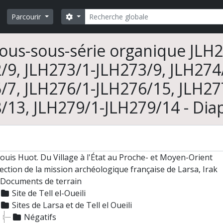
Rechercher
Search options
Parcourir
ous-sous-série organique JLH2
/9, JLH273/1-JLH273/9, JLH274
/7, JLH276/1-JLH276/15, JLH27
/13, JLH279/1-JLH279/14 - Diap
ouis Huot. Du Village à l'État au Proche- et Moyen-Orient
ection de la mission archéologique française de Larsa, Irak
Documents de terrain
Site de Tell el-Oueili
Sites de Larsa et de Tell el Oueili
Négatifs