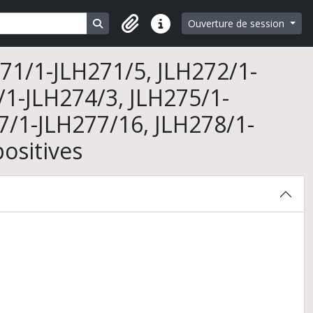
Search in browse page
Ouverture de session
Liens rapides
71/1-JLH271/5, JLH272/1-
/1-JLH274/3, JLH275/1-
7/1-JLH277/16, JLH278/1-
ositives