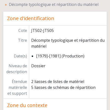
Décompte typologique et répartition du matériel
Négatifs, contacts et tirages photographiques
Diapositives
Analyses C14
Zone d'identification
Rapports de fouilles
Dossiers d'étude
Cote
JT502-JT505
Correspondance
Titre
Décompte typologique et répartition du
Coupures de presse et brochures
matériel
Gestion de la mission
Direction de la Mission archéologique française en Arabie Saoudite
Date(s)
[1979]-[1981] (Production)
Participation aux fouilles du site prédynastique de Maghara Canal (Haute-Egypte, près de Dandara)
Direction des fouilles de Corbiac, Vignoble 2, commune de Bergerac (Dordogne)
Niveau de
Dossier
Missions de terrain et d’étude de matériel
description
Préparation d'ouvrages et d'articles
Étendue
2 liasses de listes de matériel
Congrès, conférences et expérimentations de taille de pierre
matérielle
5 liasses de schémas de répartition
Médiation scientifique
et support
Correspondance
Documentation
Zone du contexte
Enseignement et formation en France et à l'étranger