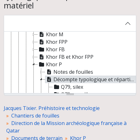
matériel
Recherches avant le début des fouilles
Journaux de terrain
Fiches de sites
Khor D, décompte typologique et répartition des silex et des coquillages
Khor M
Khor FPP
Khor FB
Khor FB et Khor FPP
Khor P
Notes de fouilles
Décompte typologique et répartition du matériel
Q79, silex
Q79, coquillages
Q80, silex
Jacques Tixier. Préhistoire et technologie
Q80, coquillages
Chantiers de fouilles
Relevés de terrain
Direction de la Mission archéologique française à
Al Bahath, site 36
Qatar
Shagra, « cabane », décompte typologique et répartition des outils
Documents de terrain
Khor P
Documents non identifiés