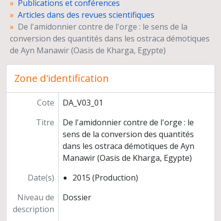
Publications et conférences
Rédaction d'un article "Du vin, du ricin et des poissons (?) : circulations de produits entre le bassin sud de l’Oasis de Kharga et la vallée du Nil à l’époque perse"
Articles dans des revues scientifiques
Contribution à la revue de l'Association des Professeurs d'histoire- géographie
De l'amidonnier contre de l'orge : le sens de la
Communications et publication des actes
conversion des quantités dans les ostraca démotiques
Interventions à des colloques et à des séminaires
de Ayn Manawir (Oasis de Kharga, Egypte)
Recensions
Articles de vulgarisation
Projet de publication
Zone d'identification
Documentation
Correspondance
Cote
DA_V03_01
Enseignement
Titre
De l'amidonnier contre de l'orge : le
Missions de conseils et d'expertise
sens de la conversion des quantités
Carrière
dans les ostraca démotiques de Ayn
Edition
Manawir (Oasis de Kharga, Egypte)
Conventions de partenariat
Date(s)
2015 (Production)
Niveau de
Dossier
description