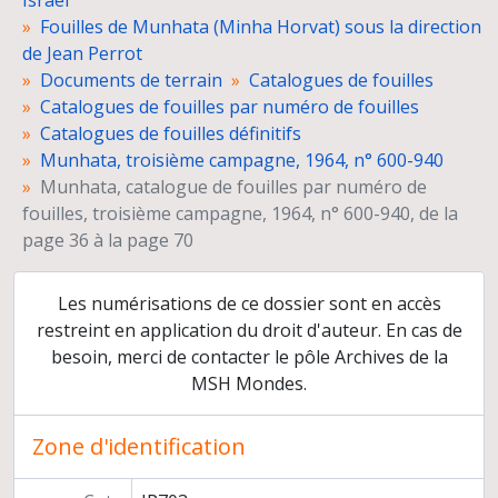
Israël
Munhata, sixième campagne, 1967, n° 2501-2783
Fouilles de Munhata (Minha Horvat) sous la direction
Catalogues de fouilles par locus
de Jean Perrot
Listes des numéros de fouilles et des loci et schémas stratigraphiques
Documents de terrain
Catalogues de fouilles
Catalogues et listes du matériel archéologique
Catalogues de fouilles par numéro de fouilles
Relevés de terrain
Catalogues de fouilles définitifs
Dessins d'objets
Munhata, troisième campagne, 1964, n° 600-940
Fiches d'objets
Munhata, catalogue de fouilles par numéro de
Négatifs et planches-contacts
fouilles, troisième campagne, 1964, n° 600-940, de la
Tirages photographiques
page 36 à la page 70
Diapositives
Films
Les numérisations de ce dossier sont en accès
Rapports de fouilles
restreint en application du droit d'auteur. En cas de
Organisation et gestion de la mission
besoin, merci de contacter le pôle Archives de la
Dossiers d'étude
MSH Mondes.
Préparation de publications
Presse
Co-direction des fouilles de Ben Shemen
Zone d'identification
Reprise des fouilles de Munhata, sous la direction de Catherine Commenge
Délégation archéologique française en Iran