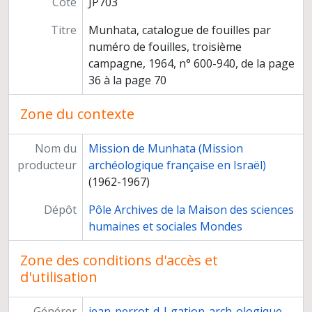
Cote
JP703
Direction de la revue Paléorient
Congrès et conférences
Titre
Munhata, catalogue de fouilles par
Publications
numéro de fouilles, troisième
Médiation scientifique
campagne, 1964, n° 600-940, de la page
Relations scientifiques
36 à la page 70
Participation à des instances
Zone du contexte
Titre et travaux
Nom du
Mission de Munhata (Mission
producteur
archéologique française en Israël)
(1962-1967)
Dépôt
Pôle Archives de la Maison des sciences
humaines et sociales Mondes
Zone des conditions d'accès et
d'utilisation
Générer
jean-perrot-d-l-gation-arch-ologique-