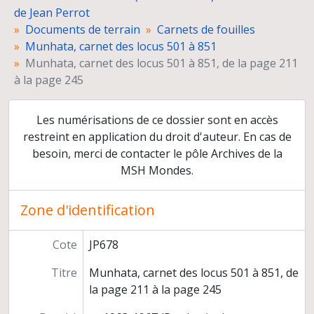
Catalogues et listes du matériel archéologique
de Jean Perrot
Relevés de terrain
Documents de terrain
Carnets de fouilles
Dessins d'objets
Munhata, carnet des locus 501 à 851
Fiches d'objets
Munhata, carnet des locus 501 à 851, de la page 211
Négatifs et planches-contacts
à la page 245
Tirages photographiques
Diapositives
Les numérisations de ce dossier sont en accès
Films
restreint en application du droit d'auteur. En cas de
Rapports de fouilles
besoin, merci de contacter le pôle Archives de la
Organisation et gestion de la mission
Dossiers d'étude
MSH Mondes.
Préparation de publications
Presse
Zone d'identification
Co-direction des fouilles de Ben Shemen
Reprise des fouilles de Munhata, sous la direction de Catherine Commenge
Cote
JP678
Délégation archéologique française en Iran
Direction de la revue Paléorient
Titre
Munhata, carnet des locus 501 à 851, de
Congrès et conférences
la page 211 à la page 245
Publications