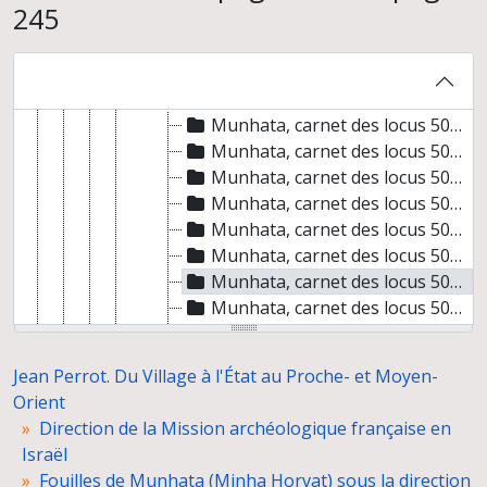
245
Documents de terrain
Carnets de fouilles
Carnet des carrés M12 à W21
Munhata, carnet des locus 501 à 851
Munhata, carnet des locus 501 à 851, de la page 1 à la page 35
Munhata, carnet des locus 501 à 851, de la page 36 à la page 70
Munhata, carnet des locus 501 à 851, de la page 71 à la page 105
Munhata, carnet des locus 501 à 851, de la page 106 à la page 140
Munhata, carnet des locus 501 à 851, de la page 141 à la page 175
Munhata, carnet des locus 501 à 851, de la page 176 à la page 210
Munhata, carnet des locus 501 à 851, de la page 211 à la page 245
Munhata, carnet des locus 501 à 851 de Munhata, de la page 246 à la page 280
Munhata, carnet des locus 501 à 851, de la page 281 à la page 315
Munhata, carnet des locus 501 à 851, de la page 316 à la page 350
Jean Perrot. Du Village à l'État au Proche- et Moyen-
Munhata, carnet des locus 501 à 851, de la page 351 à la page 377
Orient
Journaux graphiques
Direction de la Mission archéologique française en
Catalogues de fouilles
Israël
Listes des numéros de fouilles et des loci et schémas stratigraphiques
Fouilles de Munhata (Minha Horvat) sous la direction