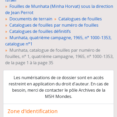
Israël
Munhata, sixième campagne, 1967, n° 2501-2783
Fouilles de Munhata (Minha Horvat) sous la direction
Catalogues de fouilles par locus
de Jean Perrot
Listes des numéros de fouilles et des loci et schémas stratigraphiques
Documents de terrain
Catalogues de fouilles
Catalogues et listes du matériel archéologique
Catalogues de fouilles par numéro de fouilles
Relevés de terrain
Catalogues de fouilles définitifs
Dessins d'objets
Munhata, quatrième campagne, 1965, n° 1000-1353,
Fiches d'objets
catalogue n°1
Négatifs et planches-contacts
Munhata, catalogue de fouilles par numéro de
Tirages photographiques
fouilles, n° 1, quatrième campagne, 1965, n° 1000-1353,
Diapositives
de la page 1 à la page 35
Films
Rapports de fouilles
Organisation et gestion de la mission
Les numérisations de ce dossier sont en accès
Dossiers d'étude
restreint en application du droit d'auteur. En cas de
Préparation de publications
besoin, merci de contacter le pôle Archives de la
Presse
MSH Mondes.
Co-direction des fouilles de Ben Shemen
Reprise des fouilles de Munhata, sous la direction de Catherine Commenge
Zone d'identification
Délégation archéologique française en Iran