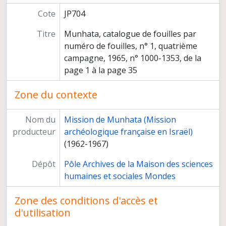
Direction de la revue Paléorient
Cote
JP704
Congrès et conférences
Publications
Titre
Munhata, catalogue de fouilles par
Médiation scientifique
numéro de fouilles, n° 1, quatrième
Relations scientifiques
campagne, 1965, n° 1000-1353, de la
Participation à des instances
page 1 à la page 35
Titre et travaux
Zone du contexte
Nom du
Mission de Munhata (Mission
producteur
archéologique française en Israël)
(1962-1967)
Dépôt
Pôle Archives de la Maison des sciences
humaines et sociales Mondes
Zone des conditions d'accès et
d'utilisation