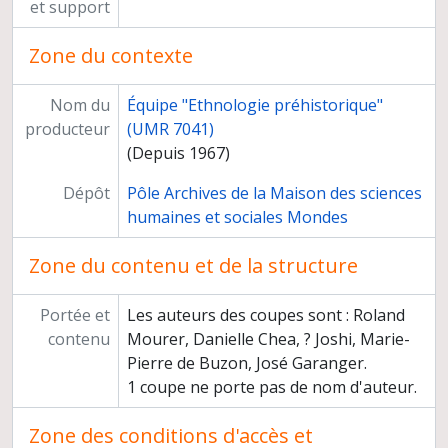
Tirages relatifs à différents chantiers
et support
Photothèque
Programmes de recherche
Zone du contexte
Enseignement
Cahiers du Centre de recherches préhistoriques
Nom du
Équipe "Ethnologie préhistorique"
producteur
(UMR 7041)
(Depuis 1967)
Dépôt
Pôle Archives de la Maison des sciences
humaines et sociales Mondes
Zone du contenu et de la structure
Portée et
Les auteurs des coupes sont : Roland
contenu
Mourer, Danielle Chea, ? Joshi, Marie-
Pierre de Buzon, José Garanger.
1 coupe ne porte pas de nom d'auteur.
Zone des conditions d'accès et