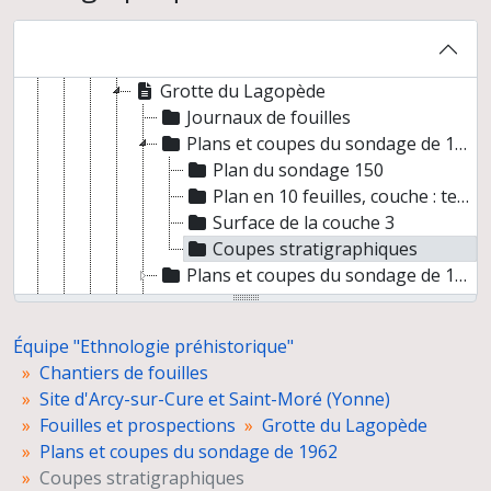
Grotte des Fées
Grotte du Bison
Grotte du Cheval
Grotte du Lagopède
Journaux de fouilles
Plans et coupes du sondage de 1962
Plan du sondage 150
Plan en 10 feuilles, couche : terre végétale
Surface de la couche 3
Coupes stratigraphiques
Plans et coupes du sondage de 1963
Fiches US du sondage de 1963
Grotte du Lion
Équipe "Ethnologie préhistorique"
Grotte du Loup
Chantiers de fouilles
Grotte du Renne
Site d'Arcy-sur-Cure et Saint-Moré (Yonne)
Grotte du Renne, Galerie Schoepflin (R.G.S.)
Fouilles et prospections
Grotte du Lagopède
Grotte du Trilobite
Plans et coupes du sondage de 1962
Rapports de fouilles
Coupes stratigraphiques
Etudes