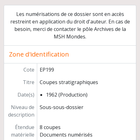
Préparation de publications
Exposition pour les visiteurs du site
Les numérisations de ce dossier sont en accès
Coupures de presse
restreint en application du droit d'auteur. En cas de
Gestion des fouilles
besoin, merci de contacter le pôle Archives de la
Grottes du "Perthuis" et du "Grenier" à Saint-Romain (Côte-d'Or)
MSH Mondes.
Hypogée des "Mournouards" à Mesnil-sur-Oger (Marne)
Enceinte préhistorique à Champs (Yonne)
Zone d'identification
Cimetière mérovingien d'Escolives (Yonne, 1962)
Sauvetage du cimetière mérovingien et carolingien de "Brienne" à Nitry (Yonne)
Cote
EP199
Fouilles de sauvetage de l'hypogée de "L'homme mort" à Tinqueux (Marne)
Sauvetage d'une enceinte préhistorique à Monéteau-Gurgy (Yonne)
Titre
Coupes stratigraphiques
Sondage du site "Les Bosquets" à Montfermeil (Seine-Saint-Denis)
Date(s)
1962 (Production)
Chantier archéologique de Pincevent (commune de La Grande Paroisse, Seine-et-Marne)
Sauvetage d'un gisement tardenoisien à Sonchamp (Yvelines)
Niveau de
Sous-sous-dossier
Ramassages de surface sur le site de "Moque panier" à Ville-Saint-Jacques (Seine-et-Marne)
description
Prospections en Seine-et-Marne
Participation d'André Leroi-Gourhan à des chantiers archéologiques
Étendue
8 coupes
Négatifs relatifs à différents chantiers
matérielle
Documents numérisés