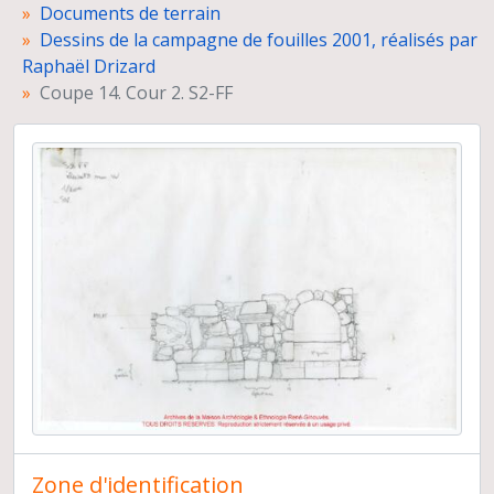
Blocs d'architecture
Documents de terrain
Perspectives. Vues générales du paysage
Dessins de la campagne de fouilles 2001, réalisés par
Perspectives. Fondation rectangulaire
Raphaël Drizard
Perspective, sanctuaire
Coupe 14. Cour 2. S2-FF
Vue cavalière du site du sanctuaire vers la fin de la campagne de fouilles 1992
Rapports techniques
Administration des fouilles
Syrie du sud
Communications à des congrès, colloques et séminaires
Préparation de publications
Expositions
Carrière
Zone d'identification