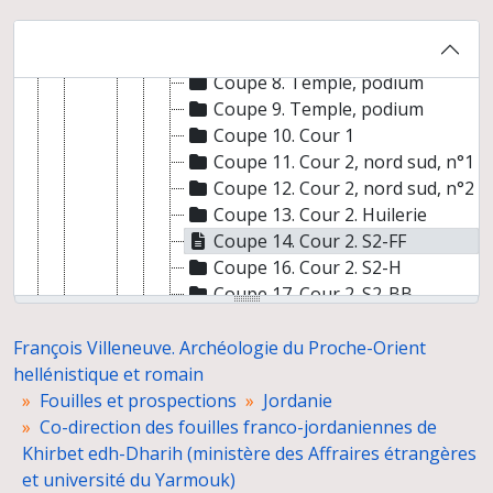
Coupe 5. Temple, cella
Coupe 6. Temple, longitudinale 1
Coupe 7. Temple, longitudinale 2
Coupe 8. Temple, podium
Coupe 9. Temple, podium
Coupe 10. Cour 1
Coupe 11. Cour 2, nord sud, n°1
Coupe 12. Cour 2, nord sud, n°2
Coupe 13. Cour 2. Huilerie
Coupe 14. Cour 2. S2-FF
Coupe 16. Cour 2. S2-H
Coupe 17. Cour 2. S2-BB
Coupe 18. Cour 2. S2-W
Coupe 19. Cour 2. S2-EE à LL
François Villeneuve. Archéologie du Proche-Orient
Coupe 20. Fondation rectangulaire
hellénistique et romain
Coupe 21. Fondation rectangulaire transversale n°1
Fouilles et prospections
Jordanie
Coupe 22. Fondation rectangulaire transversale n°2
Co-direction des fouilles franco-jordaniennes de
Coupe 23. Fondation rectangulaire profil
Khirbet edh-Dharih (ministère des Affraires étrangères
Coupe 24. Maison VI
et université du Yarmouk)