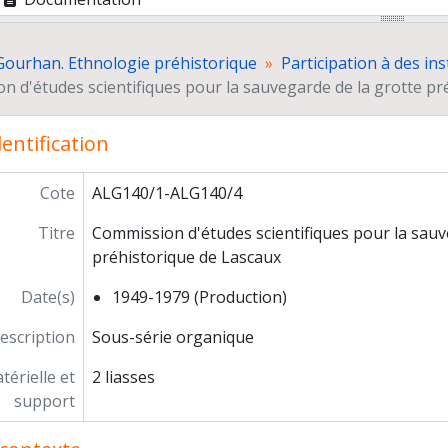
Réunions
Fac-similé de la grotte de Lascaux
Gourhan. Ethnologie préhistorique
Participation à des in
Expertise d'André Leroi-Gourhan
n d'études scientifiques pour la sauvegarde de la grotte pr
Comité technique de la recherche archéologique française
Commission des grottes ornées (Commission supérieure d
entification
Comité directeur de l’Institut d’ethnologie
Centre de recherches d'écologie humaine et de préhistoire
rière
Cote
ALG140/1-ALG140/4
Titre
Commission d'études scientifiques pour la sauv
préhistorique de Lascaux
Date(s)
1949-1979 (Production)
escription
Sous-série organique
érielle et
2 liasses
support