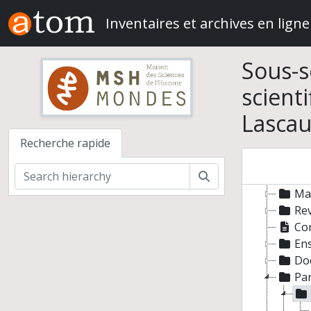
Skip to main content
Inventaires et archives en ligne
Sous-s
scient
Lasca
André 
Recherche rapide
Act
Pré
Rechercher
Co
Man
Re
Co
En
Do
Par