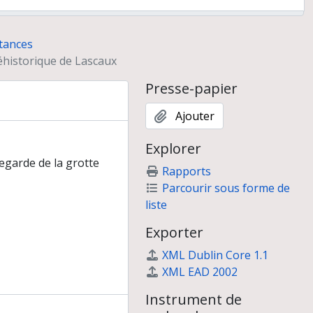
stances
éhistorique de Lascaux
es monuments historiques)
Presse-papier
Ajouter
Explorer
egarde de la grotte
Rapports
Parcourir sous forme de
liste
Exporter
XML Dublin Core 1.1
XML EAD 2002
Instrument de