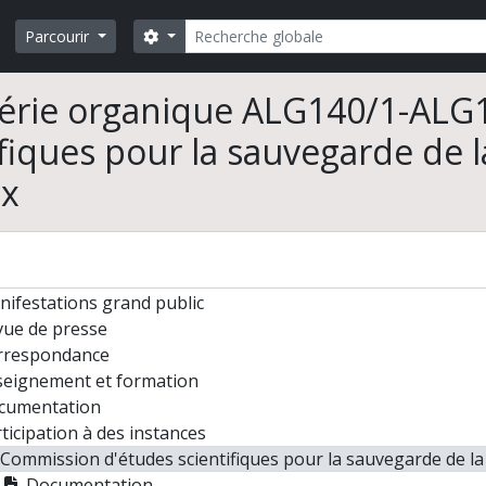
Rechercher
Search options
Parcourir
érie organique ALG140/1-ALG
ifiques pour la sauvegarde de l
ux
Leroi-Gourhan. Ethnologie préhistorique
ivités de terrain
paration de publications
nférences
ifestations grand public
vue de presse
rrespondance
seignement et formation
cumentation
ticipation à des instances
Commission d'études scientifiques pour la sauvegarde de la
Documentation