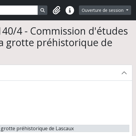
Search in browse page
Ouverture de session
Liens rapides
140/4 - Commission d'études
a grotte préhistorique de
 grotte préhistorique de Lascaux