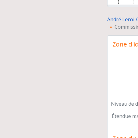
André Leroi-
Commissio
Zone d'id
Car
Niveau de d
Étendue mat