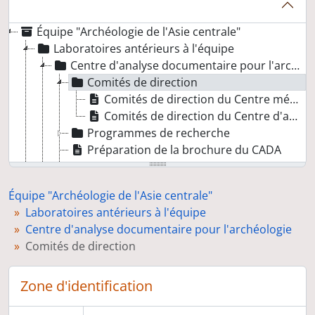
Équipe "Archéologie de l'Asie centrale"
Laboratoires antérieurs à l'équipe
Centre d'analyse documentaire pour l'archéologie
Comités de direction
Comités de direction du Centre mécanographique de documentation archéologique (CNRS, Institut français d'archéologie, Beyrouth)
Comités de direction du Centre d'analyse documentaire pour l'archéologie
Programmes de recherche
Préparation de la brochure du CADA
Congrès
Documentation interne
Équipe "Archéologie de l'Asie centrale"
De l'URA 10 à l'UPR 315
Laboratoires antérieurs à l'équipe
Relations avec les tutelles et les partenaires
Centre d'analyse documentaire pour l'archéologie
Direction de la Mission archéologique française en Asie centrale
Comités de direction
Direction de l'équipe
Zone d'identification