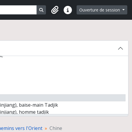
Search in browse page
Ouverture de session
Liens rapides
ie
injiang), baise-main Tadjik
injiang), homme tadjik
(Xinjiang), caravane de chameaux
(Xinjiang), site archéologique de Djumbulak Kum
emins vers l'Orient
Chine