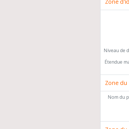
Zone d'id
Rec
Viv
Hom
Mom
Pri
"Dh
Cha
Niveau de d
Les
Arc
Étendue mat
Un
Gon
Gr
Zone du 
Iti
Ag
Nom du p
Pro
Rec
Les
Le 
Des