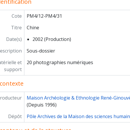
entification
onstitution de l'habitat néolithique à Khirokitia (Chypre)
re avec les rennes. Adaptations biologiques et culturelles : 
Cote
PM4/12-PM4/31
mage à l'hospitalité syrienne
ies de la Keriya. Découverte de la Mission Archéologique F
Titre
Chine
ses de vue de matériels archéologiques. Détails et macro-tr
arih" Une étape nabatéenne au nord de Pétra (Jordanie)
Date(s)
2002 (Production)
îne d'observations microscopiques : un outil pour la rech
escription
Sous-dossier
 écritures cunéiformes et leur déchiffrement
hives de missions archéologiques françaises à l'étranger
érielle et
20 photographies numériques
 parcours océanien en images. Hommage à José Garanger (
support
tsy (Ukraine), un site à cabanes en os de mammouths du pa
oupe d'Enseignement et de Recherche Maya (GERM), 13ème
contexte
néraires de Belleville à Djerba de femmes juives tunisienne
riculture précolombienne dans les Guyanes
roducteur
Maison Archéologie & Ethnologie René-Ginouv
fils d'objets. Approches d'anthropologues et d'archéologues,
(Depuis 1996)
herches franco-bulgares sur le site néolithique de Kovacev
 carrières de El Ferriol et l'atelier de sculpture d'Elche (Alica
Dépôt
Pôle Archives de la Maison des sciences humai
Mexique d'hier et d'aujourd'hui. Le Mexique, terrain de rech
 peintures rupestres d'Afrique australe