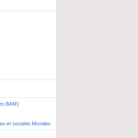
le système renne
ranco-chinoise au Xinjiang (Chine)
aces
erche. Images numériques
1926-2006)
léolithique supérieur récents
 Conférence Maya Européenne, Musée du Quai Branly
s vivant en France. Photographie et anthropologie
ès (MAE)
 VIIe colloque international de la Maison René-Ginouvès
o en Bulgarie
nte)
nes et sociales Mondes
erche pour l'archéologie et l'ethnologie française