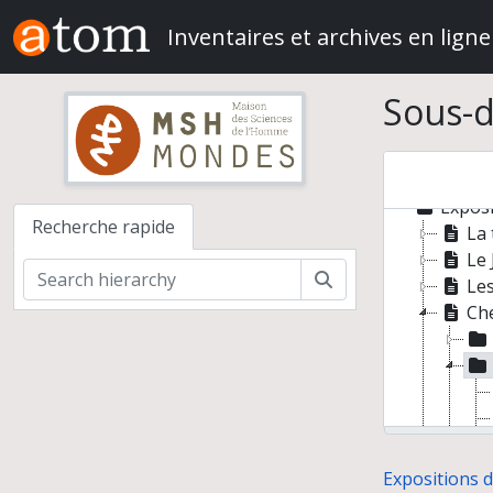
Skip to main content
Inventaires et archives en ligne
Sous-d
Exposi
Recherche rapide
La 
Le 
Rechercher
Les
Che
Expositions 