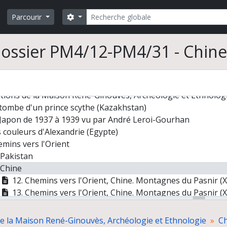
Rechercher
Search options
Parcourir
ossier PM4/12-PM4/31 - Chine
tions de la Maison René-Ginouvès, Archéologie et Ethnolog
tombe d'un prince scythe (Kazakhstan)
Japon de 1937 à 1939 vu par André Leroi-Gourhan
 couleurs d'Alexandrie (Egypte)
mins vers l'Orient
Pakistan
Chine
12. Chemins vers l'Orient, Chine. Montagnes du Pasnir (X
13. Chemins vers l'Orient, Chine. Montagnes du Pasnir (X
14. Chemins vers l'Orient, Chine. Désert du Taklamakan 
15. Chemins vers l'Orient, Chine. Désert du Taklamakan 
de la Maison René-Ginouvès, Archéologie et Ethnologie
Ch