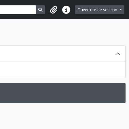
Search in browse page
Ouverture de session
Liens rapides