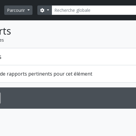
Rechercher
Search options
Parcourir
rts
les
s
s de rapports pertinents pour cet élément