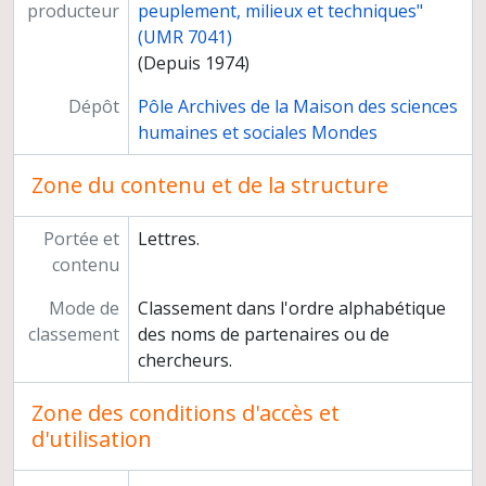
Portugal
producteur
peuplement, milieux et techniques"
Roumanie
(UMR 7041)
Iles Salomon (Pacifique Sud)
(Depuis 1974)
Suède
Dépôt
Pôle Archives de la Maison des sciences
Suisse
humaines et sociales Mondes
Syrie
Tchécoslovaquie
Zone du contenu et de la structure
Turquie
U.R.S.S. et C.E.I.
Portée et
Lettres.
U.S.A
contenu
Venezuela
Yougoslavie
Mode de
Classement dans l'ordre alphabétique
Fichier d'adresses
classement
des noms de partenaires ou de
Fichier de diffusion des publications du laboratoire
chercheurs.
Direction de la Mission archéologique française en Asie centrale
Direction de l'équipe
Zone des conditions d'accès et
d'utilisation