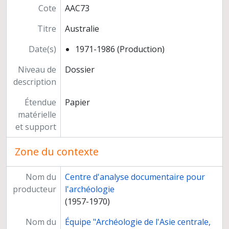
Cote
AAC73
Hollande
Hongrie
Titre
Australie
Inde
Iran
Date(s)
1971-1986 (Production)
Israël
Niveau de
Dossier
Italie
description
Japon
Jordanie
Étendue
Papier
Liban
matérielle
Luxembourg
et support
Maroc
Martinique
Zone du contexte
Mexique
Monaco
Nom du
Centre d'analyse documentaire pour
Mongolie
producteur
l'archéologie
Norvège
(1957-1970)
Pakistan
Pologne
Nom du
Équipe "Archéologie de l'Asie centrale,