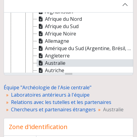
Chercheurs et partenaires étrangers
Afghanistan
Afrique du Nord
Afrique du Sud
Afrique Noire
Allemagne
Amérique du Sud (Argentine, Brésil, Colombie, Pérou)
Angleterre
Australie
Autriche
Belgique
Canada
Équipe "Archéologie de l'Asie centrale"
Chine
Laboratoires antérieurs à l'équipe
Danemark
Relations avec les tutelles et les partenaires
Egypte
Chercheurs et partenaires étrangers
Australie
Emirats arabes unis
Espagne
Zone d'identification
Finlande
Grèce