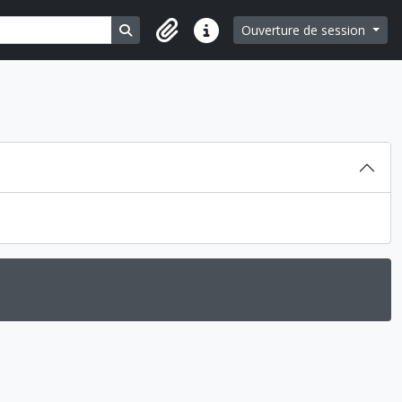
Search in browse page
Ouverture de session
Liens rapides