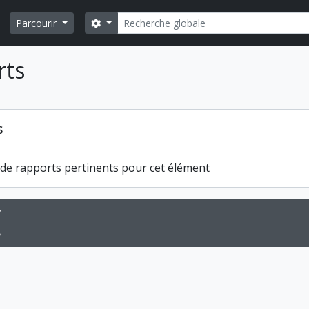
Rechercher
Search options
Parcourir
rts
s
s de rapports pertinents pour cet élément