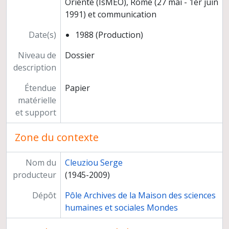
Oriente (IsMEO), Rome (27 mai - 1er juin
Communication au colloque " Pratiques funéraires et sociétés. Archéologie et anthropologie sociale ", Centre de recherche et d'étude du patrimoine, Sens (12-14 juin 2003)
1991) et communication
Séminaires
Conférences grand public
Date(s)
1988 (Production)
Participation à l'exposition "Ancient Rome and India" (Inde)
Relations scientifiques
Niveau de
Dossier
Enseignement et formation
description
Participation à des instances décisionnelles ou consultatives
Étendue
Papier
Activités d'expertise
matérielle
Autres responsabilités
et support
Carrière
Zone du contexte
Nom du
Cleuziou Serge
producteur
(1945-2009)
Dépôt
Pôle Archives de la Maison des sciences
humaines et sociales Mondes