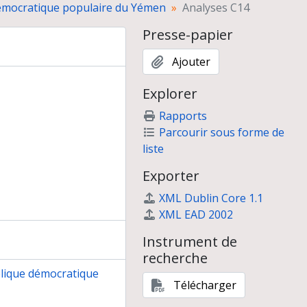
démocratique populaire du Yémen
Analyses C14
ique
et prospections en Haute Djezireh en 1989
Presse-papier
Ajouter
Explorer
Rapports
Parcourir sous forme de
liste
Exporter
XML Dublin Core 1.1
XML EAD 2002
Instrument de
recherche
lique démocratique
Télécharger