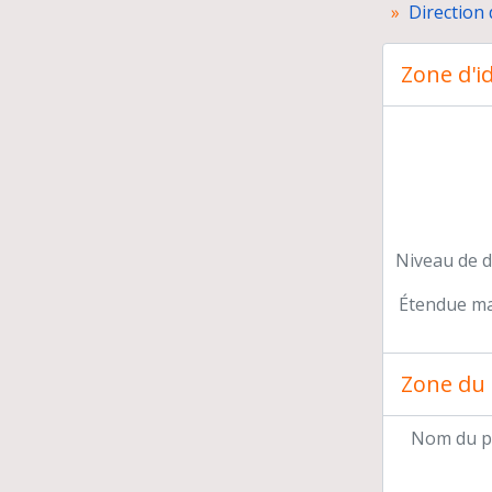
Direction
Zone d'id
Mis
Pré
Par
Par
Dir
Car
Niveau de d
Étendue mat
Zone du 
Nom du p