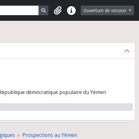
Search in browse page
Ouverture de session
Liens rapides
, République démocratique populaire du Yémen
Jawf-Hadramawt, République du Yémen
giques
Prospections au Yémen