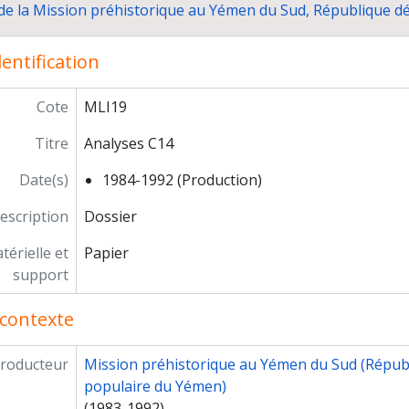
 de la Mission préhistorique au Yémen du Sud, République 
Prospections à Eski-Mossoul (Iraq) et étude du matériel lith
Mission exploratoire dans le Nord-Est de la Syrie en 1987 
entification
sions d'étude
paration de publications
ticipation à des congrès et conférences
Cote
MLI19
ticipation à des expositions
Titre
Analyses C14
ection de la RCP puis du GDR 743
rière
Date(s)
1984-1992 (Production)
escription
Dossier
érielle et
Papier
support
contexte
roducteur
Mission préhistorique au Yémen du Sud (Répub
populaire du Yémen)
(1983-1992)