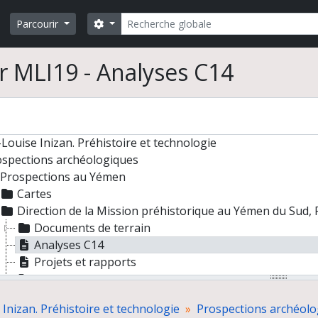
Rechercher
Search options
Parcourir
r MLI19 - Analyses C14
Louise Inizan. Préhistoire et technologie
ospections archéologiques
Prospections au Yémen
Cartes
Direction de la Mission préhistorique au Yémen du Sud
Documents de terrain
Analyses C14
Projets et rapports
Administration de la mission
Co-direction de la Mission pré- et protohistorique du 
Inizan. Préhistoire et technologie
Prospections archéolo
Collections de photographies numérisées