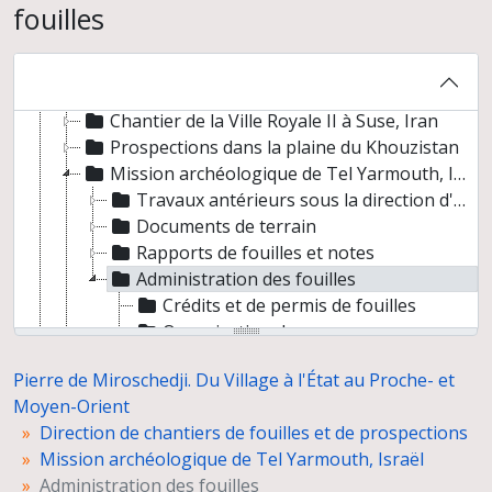
fouilles
Pierre de Miroschedji. Du Village à l'État au Proche- et Moyen-Orient
Direction de chantiers de fouilles et de prospections
Chantier de la Ville Royale II à Suse, Iran
Prospections dans la plaine du Khouzistan
Mission archéologique de Tel Yarmouth, Israël
Travaux antérieurs sous la direction d'Amnon Ben-Tor
Documents de terrain
Rapports de fouilles et notes
Administration des fouilles
Crédits et de permis de fouilles
Organisation des campagnes
Gestion des stagiaires
Pierre de Miroschedji. Du Village à l'État au Proche- et
Photographies de l'équipe
Moyen-Orient
Mission archéologique franco-palestinienne de Tell Sakan, Bande de Gaza
Direction de chantiers de fouilles et de prospections
Préparation d'ouvrages et d'articles
Mission archéologique de Tel Yarmouth, Israël
Conférences
Administration des fouilles
Documentation