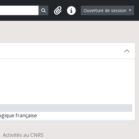
Search in browse page
Ouverture de session
Liens rapides
ogique française
004 à la Maison Archéologie et Ethnologie
Activités au CNRS