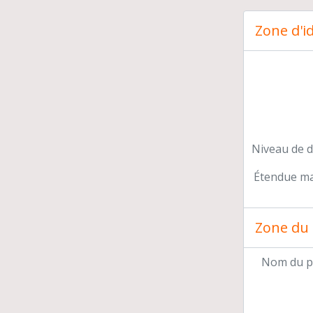
Zone d'id
Niveau de d
Étendue mat
Zone du 
Nom du p