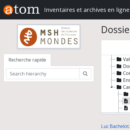
Skip to main content
Inventaires et archives en ligne
Luc Ba
Dossie
Co-
Dir
Pr
Pub
Val
Recherche rapide
Do
Co
Rechercher
En
Car
Luc Bachelot.