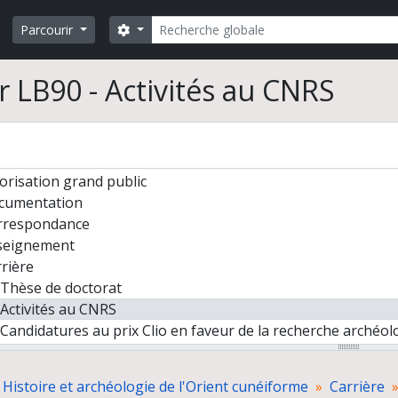
Rechercher
Search options
Parcourir
chelot. Histoire et archéologie de l'Orient cunéiforme
r LB90 - Activités au CNRS
direction des fouilles d'Eski-Mossoul (Irak)
ection des fouilles de Tell Shioukh Faouqâni (Syrie du nord)
ogrammes de recherche
lications, congrès et séminaires
orisation grand public
cumentation
rrespondance
seignement
rière
Thèse de doctorat
Activités au CNRS
Candidatures au prix Clio en faveur de la recherche archéol
Participation au forum « Sauvons la recherche » le 9 avril 2
 Histoire et archéologie de l'Orient cunéiforme
Carrière