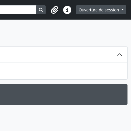
Search in browse page
Ouverture de session
Liens rapides