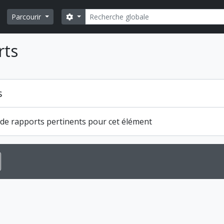
Rechercher
Search options
Parcourir
rts
s
s de rapports pertinents pour cet élément