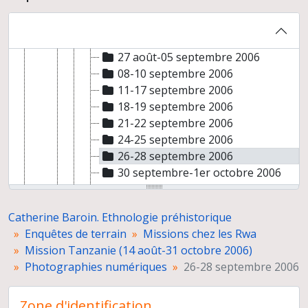
Photographies numériques
20 août 2006, travail à la ferme à Songoro
21-24 août 2006
27 août-05 septembre 2006
08-10 septembre 2006
11-17 septembre 2006
18-19 septembre 2006
21-22 septembre 2006
24-25 septembre 2006
26-28 septembre 2006
30 septembre-1er octobre 2006
03 octobre 2006, à Mbuguni
07-14 octobre 2006
Catherine Baroin. Ethnologie préhistorique
17-18 octobre 2006
Enquêtes de terrain
Missions chez les Rwa
21-22 octobre 2006, à Kondoa
Mission Tanzanie (14 août-31 octobre 2006)
23-29 octobre 2006
Photographies numériques
26-28 septembre 2006
Rapport de mission
Mission Tanzanie (2 juin-1er août 2010)
Zone d'identification
Mission Tanzanie 2014