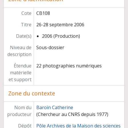
Préparation de publications
Responsable scientifique du projet d'école thématique "Collecte et traitement des données de terrain" (ACI Terrain, techniques, théories. Travail interdisciplinaire en SHS) Porquerolles, 7-12 juin 2004
Cote
CB108
Congrès et conférences
Titre
26-28 septembre 2006
Films et production multimédia
Exposition sur le palmier du Borkou avec Pierre-François Pret
Date(s)
2006 (Production)
Documentation
Correspondance
Niveau de
Sous-dossier
Participation à un jury de thèse de doctorat
description
Conseils et expertises
Étendue
22 photographies numériques
Carrière
matérielle
et support
Zone du contexte
Nom du
Baroin Catherine
producteur
(Chercheur au CNRS depuis 1977)
Dépôt
Pôle Archives de la Maison des sciences