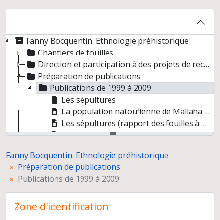
Fanny Bocquentin. Ethnologie préhistorique
Chantiers de fouilles
Direction et participation à des projets de recherche
Préparation de publications
Publications de 1999 à 2009
Les sépultures
La population natoufienne de Mallaha (Eynan, Israël) : dénombrement, âge au décès et recrutement funéraire
Les sépultures (rapport des fouilles à Mallaha 2001)
De la prédation à la production : l’apport des fouilles de Mallaha (Eynan) 1996-2001
Burial practices, biological factors and cultural identities during the natufian period : a bio-archaeological perspective
Fanny Bocquentin. Ethnologie préhistorique
Pratiques funéraires, paramètres biologiques et identités culturelles au natoufien : une analyse archéo-anthropologique
Préparation de publications
Abrasion dentaire et travail spécialisé dans la population Natoufienne de Mallaha (Israël)
Publications de 1999 à 2009
Les sépultures (rapport des fouilles de Mallaha 2000-2001)
Early Natufian Remains: Evidence for Physical Conflict from Mt. Carmel, Israel
Zone d'identification
Les premiers sédentaires du Proche-Orient
Burials of Rakefet Cave in the context of the Late Natufian