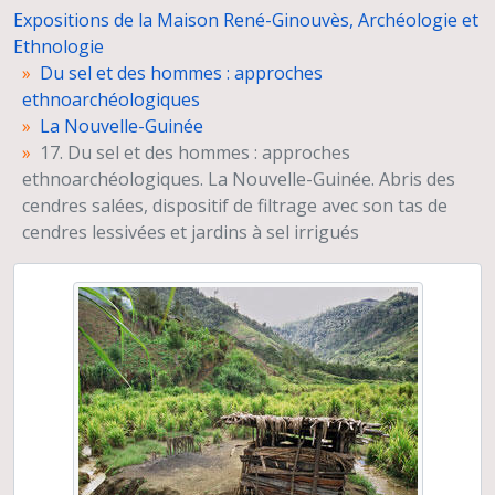
Expositions de la Maison René-Ginouvès, Archéologie et
21. Du sel et des hommes : approches ethnoarchéologiques. La Nouvelle-Guinée. Longue barre de sel disposée dans un fourneau reconstitué
Ethnologie
22. Du sel et des hommes : approches ethnoarchéologiques. La Nouvelle-Guinée. Fouille archéologique d’un ancien fourneau abandonné et intégré dans un jardin
Du sel et des hommes : approches
La Moldavie
ethnoarchéologiques
La chaîne opératoire funéraire, exemples de gestes et de séquences écrits par les ethnologues et reconstruits par les archéologues
La Nouvelle-Guinée
17. Du sel et des hommes : approches
ethnoarchéologiques. La Nouvelle-Guinée. Abris des
cendres salées, dispositif de filtrage avec son tas de
cendres lessivées et jardins à sel irrigués