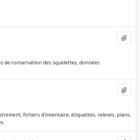
Ajout
hes de conservation des squelettes, données
Ajout
ement, fichiers d’inventaire, étiquettes, relevés, plans,
s.