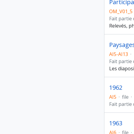
Particip
OM_V01_5
Fait partie
Relevés, ph
Paysages
AI5-AI13
·
Fait partie
Les diaposi
1962
AI5
·
file
·
Fait partie
1963
AI6
·
file
·