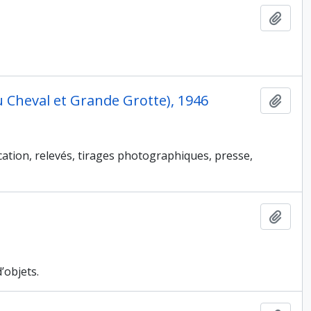
Ajout
du Cheval et Grande Grotte), 1946
Ajout
cation, relevés, tirages photographiques, presse,
Ajout
’objets.