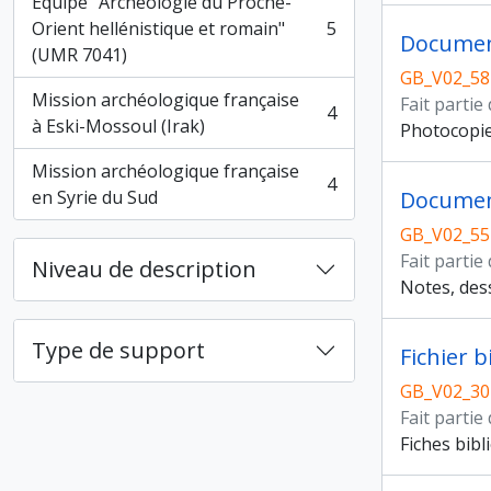
Équipe "Archéologie du Proche-
Orient hellénistique et romain"
5
, 5 résultats
Document
(UMR 7041)
GB_V02_58
Mission archéologique française
Fait partie
4
, 4 résultats
à Eski-Mossoul (Irak)
Photocopies
Mission archéologique française
4
, 4 résultats
en Syrie du Sud
Document
GB_V02_55
Fait partie
Niveau de description
Notes, dess
Type de support
Fichier 
GB_V02_30
Fait partie
Fiches bib