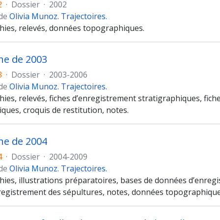
2
·
Dossier
·
2002
 de
Olivia Munoz. Trajectoires.
ies, relevés, données topographiques.
e de 2003
3
·
Dossier
·
2003-2006
 de
Olivia Munoz. Trajectoires.
ies, relevés, fiches d’enregistrement stratigraphiques, fic
ues, croquis de restitution, notes.
e de 2004
4
·
Dossier
·
2004-2009
 de
Olivia Munoz. Trajectoires.
es, illustrations préparatoires, bases de données d’enregistr
nregistrement des sépultures, notes, données topographique