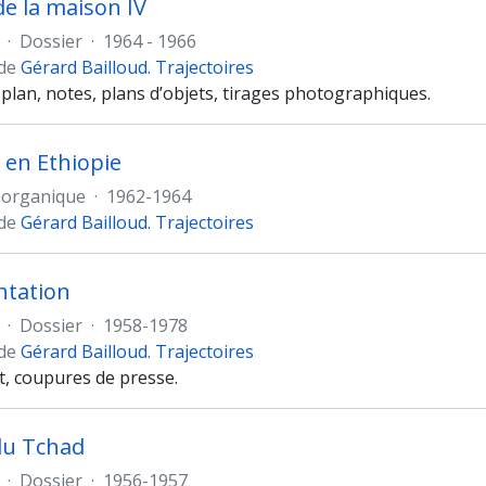
de la maison IV
·
Dossier
·
1964 - 1966
 de
Gérard Bailloud. Trajectoires
plan, notes, plans d’objets, tirages photographiques.
 en Ethiopie
 organique
·
1962-1964
 de
Gérard Bailloud. Trajectoires
tation
·
Dossier
·
1958-1978
 de
Gérard Bailloud. Trajectoires
t, coupures de presse.
du Tchad
·
Dossier
·
1956-1957