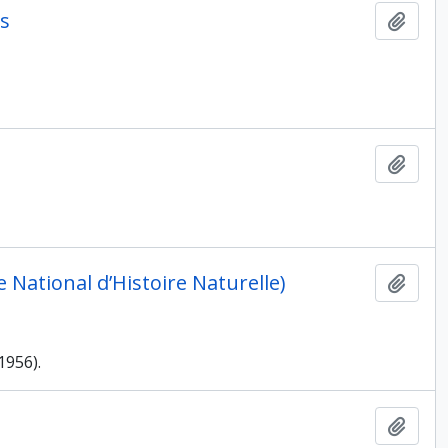
es
Ajout
Ajout
ational d’Histoire Naturelle)
Ajout
1956).
Ajout