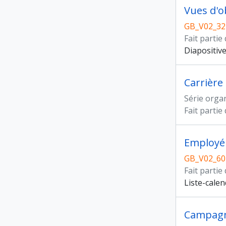
Vues d'o
GB_V02_32
Fait partie
Diapositiv
Carrière
Série orga
Fait partie
Employé 
GB_V02_60
Fait partie
Liste-calen
Campagn