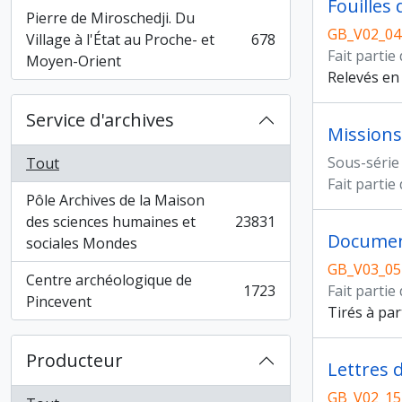
Fouilles 
Pierre de Miroschedji. Du
GB_V02_04
Village à l'État au Proche- et
678
, 678 résultats
Fait partie
Moyen-Orient
Relevés en 
Service d'archives
Missions
Sous-série
Tout
Fait partie
Pôle Archives de la Maison
des sciences humaines et
23831
, 23831 résultats
Documen
sociales Mondes
GB_V03_05
Centre archéologique de
1723
Fait partie
, 1723 résultats
Pincevent
Tirés à par
Producteur
Lettres 
GB_V02_15