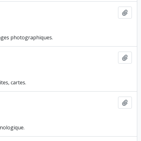
Ajout
tirages photographiques.
Ajout
tes, cartes.
Ajout
nologique.