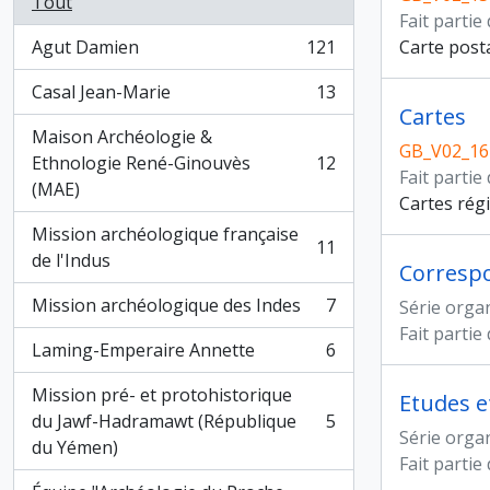
Tout
Fait partie
Agut Damien
121
Carte posta
, 121 résultats
Casal Jean-Marie
13
, 13 résultats
Cartes
Maison Archéologie &
GB_V02_16
Ethnologie René-Ginouvès
12
, 12 résultats
Fait partie
(MAE)
Cartes rég
Mission archéologique française
11
, 11 résultats
de l'Indus
Corresp
Mission archéologique des Indes
7
Série orga
, 7 résultats
Fait partie
Laming-Emperaire Annette
6
, 6 résultats
Mission pré- et protohistorique
Etudes 
du Jawf-Hadramawt (République
5
, 5 résultats
Série orga
du Yémen)
Fait partie