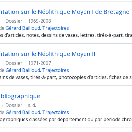
ation sur le Néolithique Moyen I de Bretagne
·
Dossier
·
1965-2008
 de
Gérard Bailloud. Trajectoires
 d’articles, notes, dessins de vases, lettres, tirés-à-part, 
ation sur le Néolithique Moyen II
·
Dossier
·
1971-2007
 de
Gérard Bailloud. Trajectoires
ins de vases, tirés-à-part, photocopies d’articles, fiches de si
bibliographique
·
Dossier
·
s. d.
 de
Gérard Bailloud. Trajectoires
liographiques classées par département ou par période chro