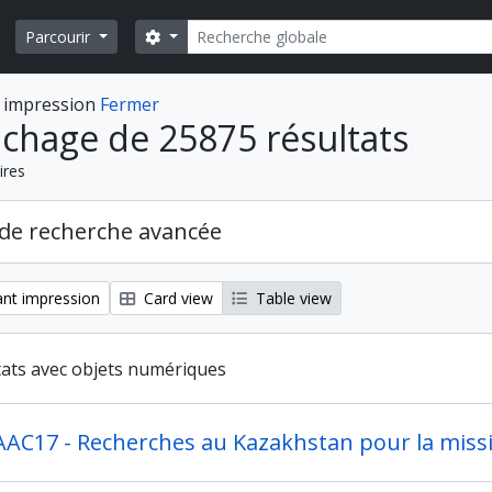
Rechercher
Search options
Parcourir
 impression
Fermer
ichage de 25875 résultats
ires
de recherche avancée
nt impression
Card view
Table view
tats avec objets numériques
AAC17 - Recherches au Kazakhstan pour la missi