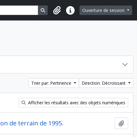
Search in browse page
Ouverture de session
Liens rapides
Trier par: Pertinence
Direction: Décroissant
Afficher les résultats avec des objets numériques
on de terrain de 1995.
Ajout