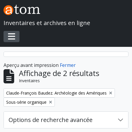
Skip to main content
Inventaires et archives en ligne
Toggle navigation
Aperçu avant impression
Fermer
Affichage de 2 résultats
Inventaires
Remove filter:
Claude-François Baudez. Archéologie des Amériques
Remove filter:
Sous-série organique
Options de recherche avancée