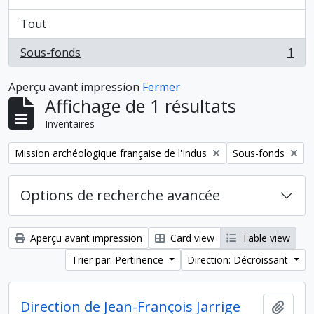
Tout
Sous-fonds
1
, 1 résultats
Aperçu avant impression
Fermer
Affichage de 1 résultats
Inventaires
Remove filter:
Remove filter:
Mission archéologique française de l'Indus
Sous-fonds
Options de recherche avancée
Aperçu avant impression
Card view
Table view
Trier par: Pertinence
Direction: Décroissant
Direction de Jean-François Jarrige
Ajout