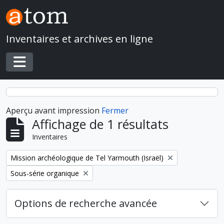
Skip to main content
Inventaires et archives en ligne
Toggle navigation
Aperçu avant impression
Fermer
Affichage de 1 résultats
Inventaires
Remove filter:
Mission archéologique de Tel Yarmouth (Israël)
Remove filter:
Sous-série organique
Options de recherche avancée