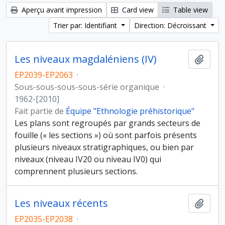
Aperçu avant impression
Card view
Table view
Trier par: Identifiant
Direction: Décroissant
Les niveaux magdaléniens (IV)
Ajout
EP2039-EP2063
·
Sous-sous-sous-sous-série organique
·
1962-[2010]
Fait partie de
Équipe "Ethnologie préhistorique"
Les plans sont regroupés par grands secteurs de
fouille (« les sections ») où sont parfois présents
plusieurs niveaux stratigraphiques, ou bien par
niveaux (niveau IV20 ou niveau IV0) qui
comprennent plusieurs sections.
Les niveaux récents
Ajout
EP2035-EP2038
·