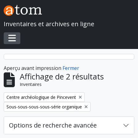
Skip to main content
Inventaires et archives en ligne
Toggle navigation
Aperçu avant impression
Fermer
Affichage de 2 résultats
Inventaires
Remove filter:
Centre archéologique de Pincevent
Remove filter:
Sous-sous-sous-sous-série organique
Options de recherche avancée