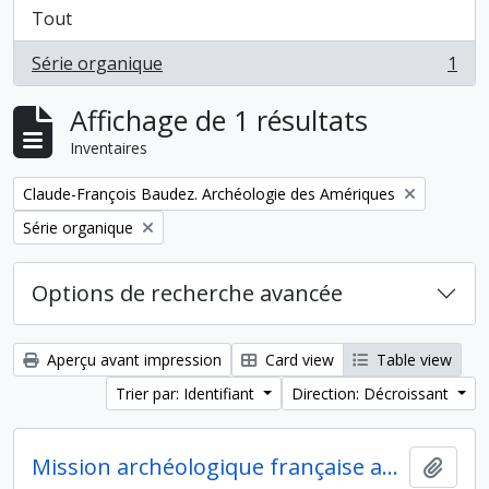
Tout
Série organique
1
, 1 résultats
Affichage de 1 résultats
Inventaires
Remove filter:
Claude-François Baudez. Archéologie des Amériques
Remove filter:
Série organique
Options de recherche avancée
Aperçu avant impression
Card view
Table view
Trier par: Identifiant
Direction: Décroissant
Mission archéologique française au Costa Rica
Ajout