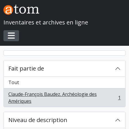
Skip to main content
Inventaires et archives en ligne
Toggle navigation
Fait partie de
Tout
Claude-François Baudez. Archéologie des
1
, 1 résultats
Amériques
Niveau de description