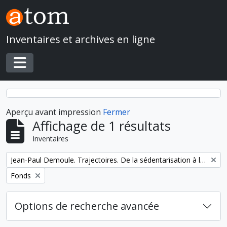
Skip to main content
Inventaires et archives en ligne
Toggle navigation
Aperçu avant impression
Fermer
Affichage de 1 résultats
Inventaires
Remove filter:
Jean-Paul Demoule. Trajectoires. De la sédentarisation à l'État
Remove filter:
Fonds
Options de recherche avancée