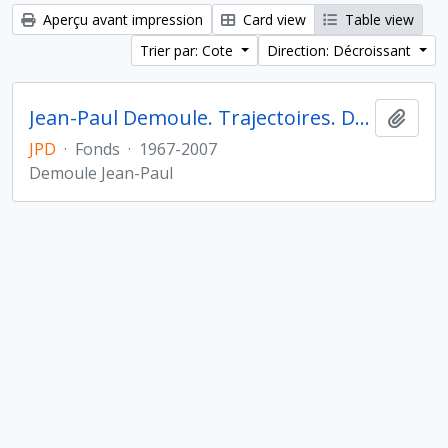
Aperçu avant impression
Card view
Table view
Trier par: Cote
Direction: Décroissant
Jean-Paul Demoule. Trajectoires. De la sédentarisation à l'État
Ajout
JPD
·
Fonds
·
1967-2007
Demoule Jean-Paul