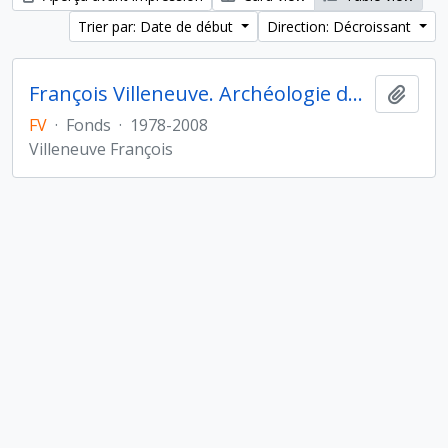
Trier par: Date de début
Direction: Décroissant
François Villeneuve. Archéologie du Proche-Orient hellénistique et romain
Ajout
FV
·
Fonds
·
1978-2008
Villeneuve François