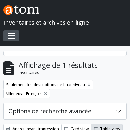
Skip to main content
Inventaires et archives en ligne
Toggle navigation
Affichage de 1 résultats
Inventaires
Remove filter:
Seulement les descriptions de haut niveau
Remove filter:
Villeneuve François
Options de recherche avancée
Aperçu avant impression
Card view
Table view