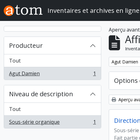
Skip to main content
Inventaires et archives en ligne
Aperçu avant
Aff
Producteur
Inventa
Tout
Remove filter:
Agut Damien
Agut Damien
1
, 1 résultats
Options 
Niveau de description
Aperçu ava
Tout
Directio
Sous-série organique
1
, 1 résultats
Sous-série
Fait partie