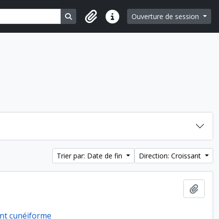
Search in browse page
Ouverture de session
Liens rapides
Trier par: Date de fin
Direction: Croissant
Ajout
ent cunéiforme