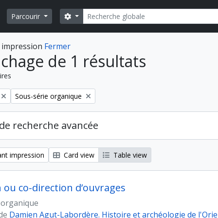
Rechercher
Search options
Parcourir
 impression
Fermer
ichage de 1 résultats
ires
Remove filter:
Sous-série organique
de recherche avancée
nt impression
Card view
Table view
n ou co-direction d’ouvrages
 organique
 de
Damien Agut-Labordère. Histoire et archéologie de l'Ori