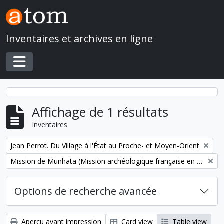
Skip to main content
Inventaires et archives en ligne
Toggle navigation
Affichage de 1 résultats
Inventaires
Remove filter:
Jean Perrot. Du Village à l'État au Proche- et Moyen-Orient
Remove filter:
Mission de Munhata (Mission archéologique française en Israël)
Options de recherche avancée
Aperçu avant impression
Card view
Table view