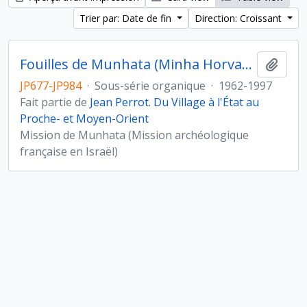
Trier par: Date de fin
Direction: Croissant
Fouilles de Munhata (Minha Horvat) sous la direction de Jean Perrot
Ajout
JP677-JP984
·
Sous-série organique
·
1962-1997
Fait partie de
Jean Perrot. Du Village à l'État au
Proche- et Moyen-Orient
Mission de Munhata (Mission archéologique
française en Israël)