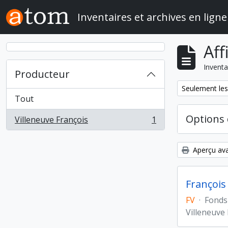
Skip to main content
Inventaires et archives en ligne
Aff
Inventa
Producteur
Remove filter:
Seulement les
Tout
Options 
Villeneuve François
1
, 1 résultats
Aperçu ava
François
FV
·
Fonds
Villeneuve