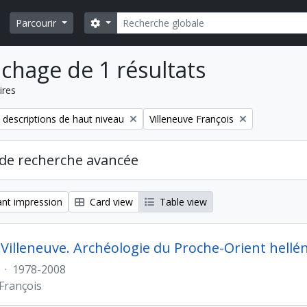
Rechercher
Search options
Parcourir
ichage de 1 résultats
ires
Remove filter:
 descriptions de haut niveau
Villeneuve François
de recherche avancée
nt impression
Card view
Table view
 Villeneuve. Archéologie du Proche-Orient hellé
·
1978-2008
 François