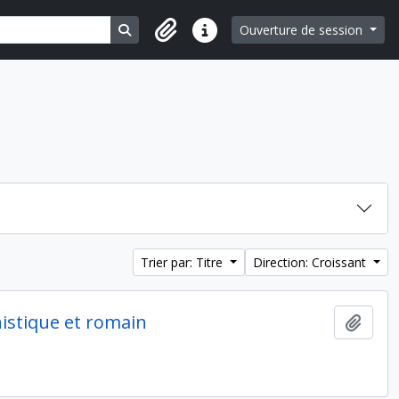
Search in browse page
Ouverture de session
Liens rapides
Trier par: Titre
Direction: Croissant
nistique et romain
Ajout