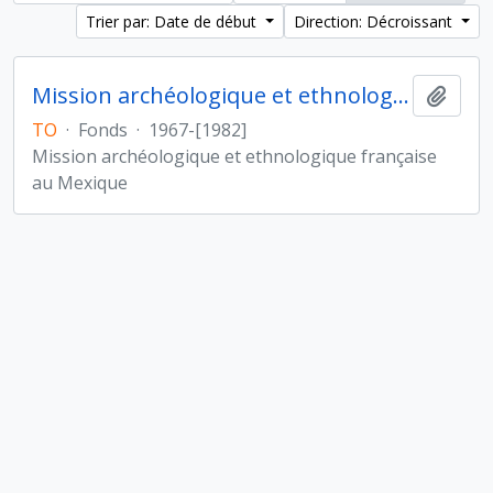
Trier par: Date de début
Direction: Décroissant
Mission archéologique et ethnologique française au Mexique
Ajout
TO
·
Fonds
·
1967-[1982]
Mission archéologique et ethnologique française
au Mexique