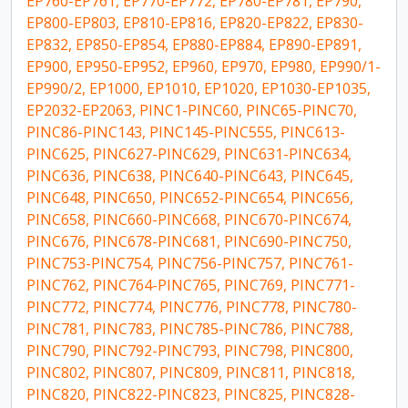
EP760-EP761, EP770-EP772, EP780-EP781, EP790,
EP800-EP803, EP810-EP816, EP820-EP822, EP830-
EP832, EP850-EP854, EP880-EP884, EP890-EP891,
EP900, EP950-EP952, EP960, EP970, EP980, EP990/1-
EP990/2, EP1000, EP1010, EP1020, EP1030-EP1035,
EP2032-EP2063, PINC1-PINC60, PINC65-PINC70,
PINC86-PINC143, PINC145-PINC555, PINC613-
PINC625, PINC627-PINC629, PINC631-PINC634,
PINC636, PINC638, PINC640-PINC643, PINC645,
PINC648, PINC650, PINC652-PINC654, PINC656,
PINC658, PINC660-PINC668, PINC670-PINC674,
PINC676, PINC678-PINC681, PINC690-PINC750,
PINC753-PINC754, PINC756-PINC757, PINC761-
PINC762, PINC764-PINC765, PINC769, PINC771-
PINC772, PINC774, PINC776, PINC778, PINC780-
PINC781, PINC783, PINC785-PINC786, PINC788,
PINC790, PINC792-PINC793, PINC798, PINC800,
PINC802, PINC807, PINC809, PINC811, PINC818,
PINC820, PINC822-PINC823, PINC825, PINC828-