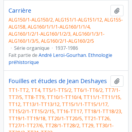
Carrière
Ajout
ALG150/1-ALG150/2, ALG151/1-ALG151/12, ALG155-
ALG158, ALG160/1/1/1-ALG160/1/1/4,
ALG160/1/2/1-ALG160/1/2/3, ALG160/1/3/1-
ALG160/1/3/5, ALG160/2/1-ALG160/2/5
·
Série organique
·
1937-1986
Fait partie de
André Leroi-Gourhan. Ethnologie
préhistorique
Fouilles et études de Jean Deshayes
Ajout
TT1-TT2, TT4, TT5/1-TT5/2, TT6/1-TT6/2, TT7/1-
TT7/5, TT8-TT9, TT10/1-TT10/4, TT11/1-TT11/15,
TT12, TT13/1-TT13/12, TT15/1/1-TT15/1/17,
TT15/2/1-TT15/2/15, TT16-TT17, TT18/1-TT18/23,
TT19/1-TT19/18, TT20/1-TT20/5, TT21-TT26,
TT27/1-TT27/6, TT28/1-TT28/2, TT29, TT30/1-