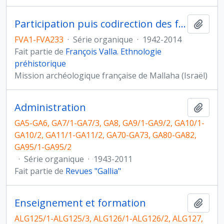
Participation puis codirection des fouilles de Mallaha-Eynan, Israël
Ajout
FVA1-FVA233
·
Série organique
·
1942-2014
Fait partie de
François Valla. Ethnologie
préhistorique
Mission archéologique française de Mallaha (Israël)
Administration
Ajout
GA5-GA6, GA7/1-GA7/3, GA8, GA9/1-GA9/2, GA10/1-
GA10/2, GA11/1-GA11/2, GA70-GA73, GA80-GA82,
GA95/1-GA95/2
·
Série organique
·
1943-2011
Fait partie de
Revues "Gallia"
Enseignement et formation
Ajout
ALG125/1-ALG125/3, ALG126/1-ALG126/2, ALG127,