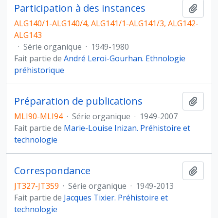
Participation à des instances
Ajout
ALG140/1-ALG140/4, ALG141/1-ALG141/3, ALG142-
ALG143
·
Série organique
·
1949-1980
Fait partie de
André Leroi-Gourhan. Ethnologie
préhistorique
Préparation de publications
Ajout
MLI90-MLI94
·
Série organique
·
1949-2007
Fait partie de
Marie-Louise Inizan. Préhistoire et
technologie
Correspondance
Ajout
JT327-JT359
·
Série organique
·
1949-2013
Fait partie de
Jacques Tixier. Préhistoire et
technologie