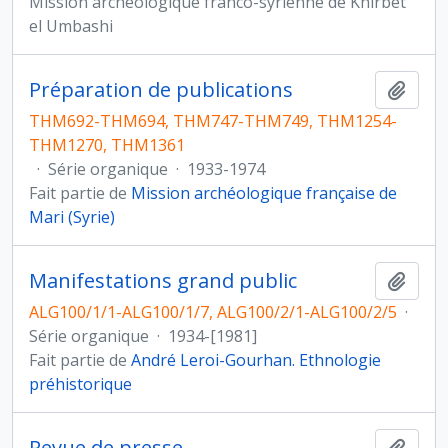
Mission archéologique franco-syrienne de Khirbet
el Umbashi
Préparation de publications
Ajout
THM692-THM694, THM747-THM749, THM1254-
THM1270, THM1361
·
Série organique
·
1933-1974
Fait partie de
Mission archéologique française de
Mari (Syrie)
Manifestations grand public
Ajout
ALG100/1/1-ALG100/1/7, ALG100/2/1-ALG100/2/5
·
Série organique
·
1934-[1981]
Fait partie de
André Leroi-Gourhan. Ethnologie
préhistorique
Revue de presse
Ajout