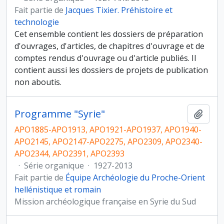
Fait partie de
Jacques Tixier. Préhistoire et
technologie
Cet ensemble contient les dossiers de préparation
d'ouvrages, d'articles, de chapitres d'ouvrage et de
comptes rendus d'ouvrage ou d'article publiés. Il
contient aussi les dossiers de projets de publication
non aboutis.
Programme "Syrie"
Ajout
APO1885-APO1913, APO1921-APO1937, APO1940-
APO2145, APO2147-APO2275, APO2309, APO2340-
APO2344, APO2391, APO2393
·
Série organique
·
1927-2013
Fait partie de
Équipe Archéologie du Proche-Orient
hellénistique et romain
Mission archéologique française en Syrie du Sud