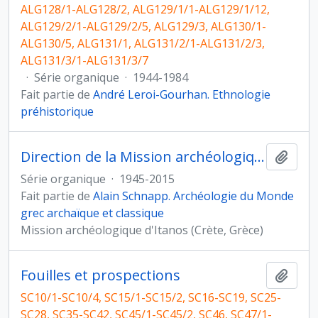
ALG128/1-ALG128/2, ALG129/1/1-ALG129/1/12,
ALG129/2/1-ALG129/2/5, ALG129/3, ALG130/1-
ALG130/5, ALG131/1, ALG131/2/1-ALG131/2/3,
ALG131/3/1-ALG131/3/7
·
Série organique
·
1944-1984
Fait partie de
André Leroi-Gourhan. Ethnologie
préhistorique
Direction de la Mission archéologique d'Itanos (Crète, Grèce)
Ajout
Série organique
·
1945-2015
Fait partie de
Alain Schnapp. Archéologie du Monde
grec archaïque et classique
Mission archéologique d'Itanos (Crète, Grèce)
Fouilles et prospections
Ajout
SC10/1-SC10/4, SC15/1-SC15/2, SC16-SC19, SC25-
SC28, SC35-SC42, SC45/1-SC45/2, SC46, SC47/1-