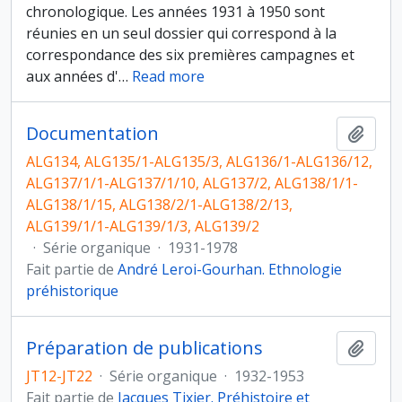
chronologique. Les années 1931 à 1950 sont
réunies en un seul dossier qui correspond à la
correspondance des six premières campagnes et
aux années d'
…
Read more
Documentation
Ajout
ALG134, ALG135/1-ALG135/3, ALG136/1-ALG136/12,
ALG137/1/1-ALG137/1/10, ALG137/2, ALG138/1/1-
ALG138/1/15, ALG138/2/1-ALG138/2/13,
ALG139/1/1-ALG139/1/3, ALG139/2
·
Série organique
·
1931-1978
Fait partie de
André Leroi-Gourhan. Ethnologie
préhistorique
Préparation de publications
Ajout
JT12-JT22
·
Série organique
·
1932-1953
Fait partie de
Jacques Tixier. Préhistoire et