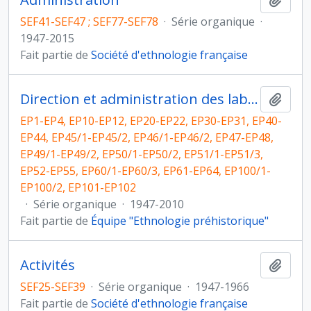
SEF41-SEF47 ; SEF77-SEF78
·
Série organique
·
1947-2015
Fait partie de
Société d'ethnologie française
Direction et administration des laboratoires puis de l'équipe Ethnologie préhistorique
Ajout
EP1-EP4, EP10-EP12, EP20-EP22, EP30-EP31, EP40-
EP44, EP45/1-EP45/2, EP46/1-EP46/2, EP47-EP48,
EP49/1-EP49/2, EP50/1-EP50/2, EP51/1-EP51/3,
EP52-EP55, EP60/1-EP60/3, EP61-EP64, EP100/1-
EP100/2, EP101-EP102
·
Série organique
·
1947-2010
Fait partie de
Équipe "Ethnologie préhistorique"
Activités
Ajout
SEF25-SEF39
·
Série organique
·
1947-1966
Fait partie de
Société d'ethnologie française