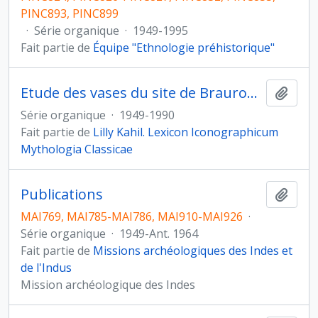
PINC893, PINC899
·
Série organique
·
1949-1995
Fait partie de
Équipe "Ethnologie préhistorique"
Etude des vases du site de Brauron, Grèce, Attique (fouilles de J. Papadimitriou, 1948-1963)
Ajout
Série organique
·
1949-1990
Fait partie de
Lilly Kahil. Lexicon Iconographicum
Mythologia Classicae
Publications
Ajout
MAI769, MAI785-MAI786, MAI910-MAI926
·
Série organique
·
1949-Ant. 1964
Fait partie de
Missions archéologiques des Indes et
de l'Indus
Mission archéologique des Indes