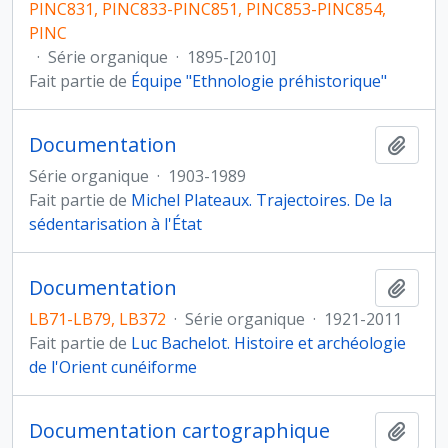
PINC831, PINC833-PINC851, PINC853-PINC854,
PINC
·
Série organique
·
1895-[2010]
Fait partie de
Équipe "Ethnologie préhistorique"
Documentation
Ajout
Série organique
·
1903-1989
Fait partie de
Michel Plateaux. Trajectoires. De la
sédentarisation à l'État
Documentation
Ajout
LB71-LB79, LB372
·
Série organique
·
1921-2011
Fait partie de
Luc Bachelot. Histoire et archéologie
de l'Orient cunéiforme
Documentation cartographique
Ajout