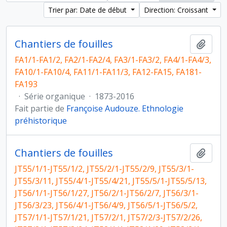
Trier par: Date de début
Direction: Croissant
Chantiers de fouilles
Ajout
FA1/1-FA1/2, FA2/1-FA2/4, FA3/1-FA3/2, FA4/1-FA4/3,
FA10/1-FA10/4, FA11/1-FA11/3, FA12-FA15, FA181-
FA193
·
Série organique
·
1873-2016
Fait partie de
Françoise Audouze. Ethnologie
préhistorique
Chantiers de fouilles
Ajout
JT55/1/1-JT55/1/2, JT55/2/1-JT55/2/9, JT55/3/1-
JT55/3/11, JT55/4/1-JT55/4/21, JT55/5/1-JT55/5/13,
JT56/1/1-JT56/1/27, JT56/2/1-JT56/2/7, JT56/3/1-
JT56/3/23, JT56/4/1-JT56/4/9, JT56/5/1-JT56/5/2,
JT57/1/1-JT57/1/21, JT57/2/1, JT57/2/3-JT57/2/26,