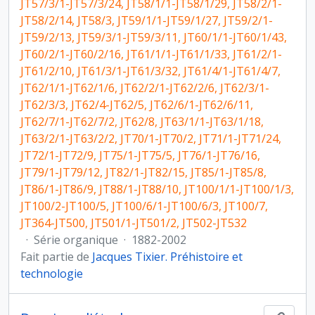
JT57/3/1-JT57/3/24, JT58/1/1-JT58/1/29, JT58/2/1-
JT58/2/14, JT58/3, JT59/1/1-JT59/1/27, JT59/2/1-
JT59/2/13, JT59/3/1-JT59/3/11, JT60/1/1-JT60/1/43,
JT60/2/1-JT60/2/16, JT61/1/1-JT61/1/33, JT61/2/1-
JT61/2/10, JT61/3/1-JT61/3/32, JT61/4/1-JT61/4/7,
JT62/1/1-JT62/1/6, JT62/2/1-JT62/2/6, JT62/3/1-
JT62/3/3, JT62/4-JT62/5, JT62/6/1-JT62/6/11,
JT62/7/1-JT62/7/2, JT62/8, JT63/1/1-JT63/1/18,
JT63/2/1-JT63/2/2, JT70/1-JT70/2, JT71/1-JT71/24,
JT72/1-JT72/9, JT75/1-JT75/5, JT76/1-JT76/16,
JT79/1-JT79/12, JT82/1-JT82/15, JT85/1-JT85/8,
JT86/1-JT86/9, JT88/1-JT88/10, JT100/1/1-JT100/1/3,
JT100/2-JT100/5, JT100/6/1-JT100/6/3, JT100/7,
JT364-JT500, JT501/1-JT501/2, JT502-JT532
·
Série organique
·
1882-2002
Fait partie de
Jacques Tixier. Préhistoire et
technologie