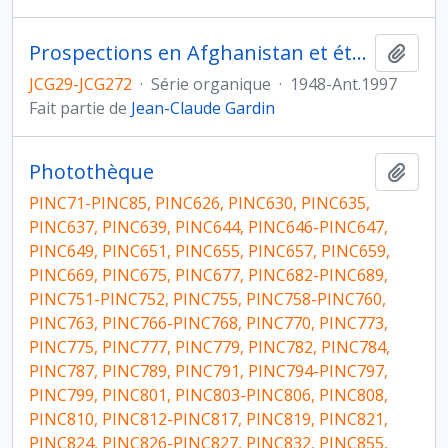
Prospections en Afghanistan et étude de la céramique
Ajout
JCG29-JCG272
·
Série organique
·
1948-Ant.1997
Fait partie de
Jean-Claude Gardin
Photothèque
Ajout
PINC71-PINC85, PINC626, PINC630, PINC635,
PINC637, PINC639, PINC644, PINC646-PINC647,
PINC649, PINC651, PINC655, PINC657, PINC659,
PINC669, PINC675, PINC677, PINC682-PINC689,
PINC751-PINC752, PINC755, PINC758-PINC760,
PINC763, PINC766-PINC768, PINC770, PINC773,
PINC775, PINC777, PINC779, PINC782, PINC784,
PINC787, PINC789, PINC791, PINC794-PINC797,
PINC799, PINC801, PINC803-PINC806, PINC808,
PINC810, PINC812-PINC817, PINC819, PINC821,
PINC824, PINC826-PINC827, PINC832, PINC855,