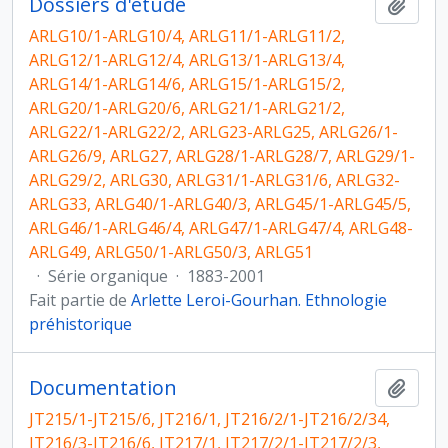
Dossiers d'étude
Ajout
ARLG10/1-ARLG10/4, ARLG11/1-ARLG11/2,
ARLG12/1-ARLG12/4, ARLG13/1-ARLG13/4,
ARLG14/1-ARLG14/6, ARLG15/1-ARLG15/2,
ARLG20/1-ARLG20/6, ARLG21/1-ARLG21/2,
ARLG22/1-ARLG22/2, ARLG23-ARLG25, ARLG26/1-
ARLG26/9, ARLG27, ARLG28/1-ARLG28/7, ARLG29/1-
ARLG29/2, ARLG30, ARLG31/1-ARLG31/6, ARLG32-
ARLG33, ARLG40/1-ARLG40/3, ARLG45/1-ARLG45/5,
ARLG46/1-ARLG46/4, ARLG47/1-ARLG47/4, ARLG48-
ARLG49, ARLG50/1-ARLG50/3, ARLG51
·
Série organique
·
1883-2001
Fait partie de
Arlette Leroi-Gourhan. Ethnologie
préhistorique
Documentation
Ajout
JT215/1-JT215/6, JT216/1, JT216/2/1-JT216/2/34,
JT216/3-JT216/6, JT217/1, JT217/2/1-JT217/2/3,