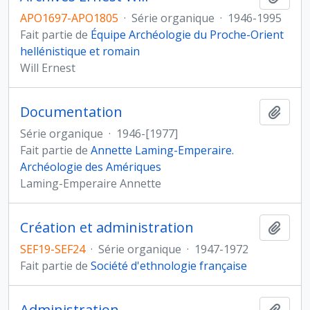
APO1697-APO1805
·
Série organique
·
1946-1995
Fait partie de
Équipe Archéologie du Proche-Orient
hellénistique et romain
Will Ernest
Documentation
Ajout
Série organique
·
1946-[1977]
Fait partie de
Annette Laming-Emperaire.
Archéologie des Amériques
Laming-Emperaire Annette
Création et administration
Ajout
SEF19-SEF24
·
Série organique
·
1947-1972
Fait partie de
Société d'ethnologie française
Administration
Ajout