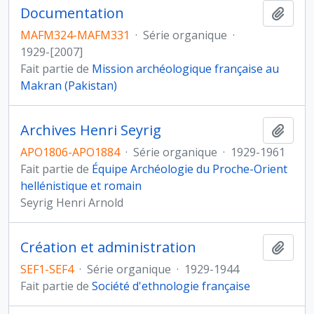
Documentation
Ajout
MAFM324-MAFM331
·
Série organique
·
1929-[2007]
Fait partie de
Mission archéologique française au
Makran (Pakistan)
Archives Henri Seyrig
Ajout
APO1806-APO1884
·
Série organique
·
1929-1961
Fait partie de
Équipe Archéologie du Proche-Orient
hellénistique et romain
Seyrig Henri Arnold
Création et administration
Ajout
SEF1-SEF4
·
Série organique
·
1929-1944
Fait partie de
Société d'ethnologie française