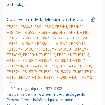
technologie
Codirection de la Mission archéologique franco-syrienne de Khirbet el Umbashi (Syrie)
Ajout
FB80/1-FB80/5, FB81-FB83, FB84/1, FB84/2/1-
FB84/2/6, FB84/3, FB85-FB86, FB90-FB94, FB100-
FB107, FB108/1-FB108/6, FB109-FB111, FB120-
FB131, FB136/1-FB136/22, FB137/1-FB137/11,
FB138/1-FB138/11, FB139/1-FB139/3, FB140/1-
FB140/3, FB150/1-FB150/12, FB151/1-FB151/16,
FB152/1-FB152/2, FB153/1-FB153/14, FB154/1-
FB154/38, FB155/1-FB155/23, FB156/1-FB156/10,
FB157/1-FB157/9, FB158/1-FB158/12, FB162-FB164,
FB170-FB172, FB180-FB191, FB200-FB204, FB210-
FB213
·
Série organique
·
1933-2002
Fait partie de
Frank Braemer. Archéologie du
Proche-Orient hellénistique et romain