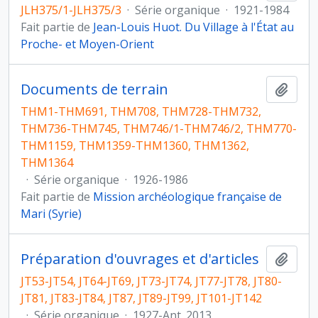
JLH375/1-JLH375/3
·
Série organique
·
1921-1984
Fait partie de
Jean-Louis Huot. Du Village à l'État au
Proche- et Moyen-Orient
Documents de terrain
Ajout
THM1-THM691, THM708, THM728-THM732,
THM736-THM745, THM746/1-THM746/2, THM770-
THM1159, THM1359-THM1360, THM1362,
THM1364
·
Série organique
·
1926-1986
Fait partie de
Mission archéologique française de
Mari (Syrie)
Préparation d'ouvrages et d'articles
Ajout
JT53-JT54, JT64-JT69, JT73-JT74, JT77-JT78, JT80-
JT81, JT83-JT84, JT87, JT89-JT99, JT101-JT142
·
Série organique
·
1927-Ant. 2013