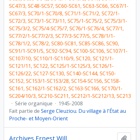
SC47/3, SC48-SC57, SC60-SC61, SC63-SC66, SC67/1-
SC67/3, SC70/1-SC70/8, SC71/1-SC71/2, SC72/1-
SC72/3, SC73/1-SC73/11, SC75/1-SC75/2, SC75/3/1-
SC75/3/2, SC75/4-SC75/7, SC76/1-SC76/4, SC77/1,
SC77/2/1-SC77/2/3, SC77/3-SC77/5, SC78/1/1-
SC78/1/2, SC78/2, SC80-SC81, SC85-SC86, SC90,
SC91/1-SC91/5, SC92-SC94, SC100-SC106, SC107/1-
SC107/10, SC110/1-SC110/9, SC120, SC121/1-
SC121/11, SC122, SC125/1-SC125/3, SC126/1-
SC126/22, SC127-SC130, SC140-SC144, SC150-
SC152, SC153/1-SC153/28, SC154-SC156, SC158-
SC161, SC162/1-SC162/2, SC163-SC166, SC170/1-
SC204/10/3, SC210-SC211, SC212/1-SC212/13, SC213
·
Série organique
·
1945-2008
Fait partie de
Serge Cleuziou. Du village à l'État au
Proche- et Moyen-Orient
Archives Ernest Will
Ajout