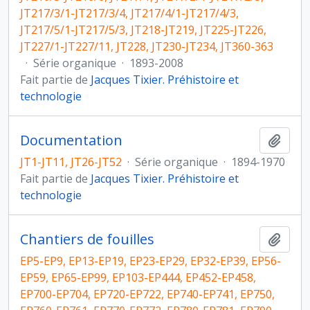
JT217/3/1-JT217/3/4, JT217/4/1-JT217/4/3,
JT217/5/1-JT217/5/3, JT218-JT219, JT225-JT226,
JT227/1-JT227/11, JT228, JT230-JT234, JT360-363
·
Série organique
·
1893-2008
Fait partie de
Jacques Tixier. Préhistoire et
technologie
Documentation
Ajout
JT1-JT11, JT26-JT52
·
Série organique
·
1894-1970
Fait partie de
Jacques Tixier. Préhistoire et
technologie
Chantiers de fouilles
Ajout
EP5-EP9, EP13-EP19, EP23-EP29, EP32-EP39, EP56-
EP59, EP65-EP99, EP103-EP444, EP452-EP458,
EP700-EP704, EP720-EP722, EP740-EP741, EP750,