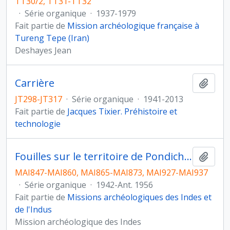
TT30/2, TT31-TT32
·
Série organique
·
1937-1979
Fait partie de
Mission archéologique française à
Tureng Tepe (Iran)
Deshayes Jean
Carrière
Ajout
JT298-JT317
·
Série organique
·
1941-2013
Fait partie de
Jacques Tixier. Préhistoire et
technologie
Fouilles sur le territoire de Pondichery (Inde)
Ajout
MAI847-MAI860, MAI865-MAI873, MAI927-MAI937
·
Série organique
·
1942-Ant. 1956
Fait partie de
Missions archéologiques des Indes et
de l'Indus
Mission archéologique des Indes