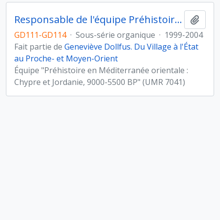
Responsable de l'équipe Préhistoire en Méditerranée orientale (UMR 7041, Archéologies et Sciences de l'Antiquité)
Ajout
GD111-GD114
·
Sous-série organique
·
1999-2004
Fait partie de
Geneviève Dollfus. Du Village à l'État
au Proche- et Moyen-Orient
Équipe "Préhistoire en Méditerranée orientale :
Chypre et Jordanie, 9000-5500 BP" (UMR 7041)