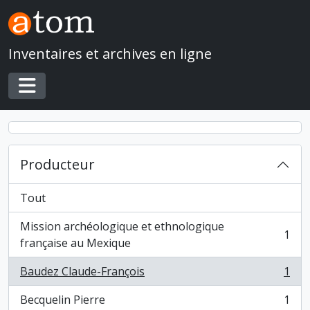
Skip to main content
Inventaires et archives en ligne
Toggle navigation
Producteur
Tout
Mission archéologique et ethnologique
1
, 1 résultats
française au Mexique
Baudez Claude-François
1
, 1 résultats
Becquelin Pierre
1
, 1 résultats