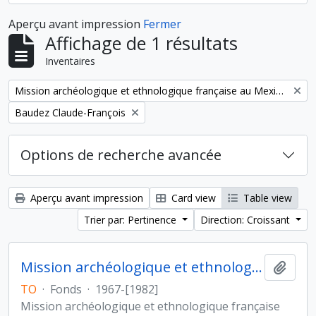
Aperçu avant impression
Fermer
Affichage de 1 résultats
Inventaires
Remove filter:
Mission archéologique et ethnologique française au Mexique
Remove filter:
Baudez Claude-François
Options de recherche avancée
Aperçu avant impression
Card view
Table view
Trier par: Pertinence
Direction: Croissant
Mission archéologique et ethnologique française au Mexique
Ajout
TO
·
Fonds
·
1967-[1982]
Mission archéologique et ethnologique française