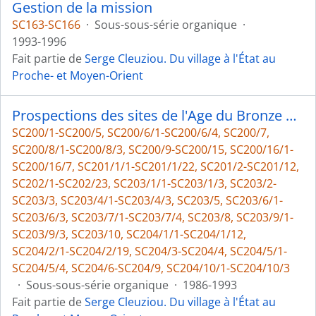
Gestion de la mission
SC163-SC166
·
Sous-sous-série organique
·
1993-1996
Fait partie de
Serge Cleuziou. Du village à l'État au
Proche- et Moyen-Orient
Prospections des sites de l'Age du Bronze au Yémen
SC200/1-SC200/5, SC200/6/1-SC200/6/4, SC200/7,
SC200/8/1-SC200/8/3, SC200/9-SC200/15, SC200/16/1-
SC200/16/7, SC201/1/1-SC201/1/22, SC201/2-SC201/12,
SC202/1-SC202/23, SC203/1/1-SC203/1/3, SC203/2-
SC203/3, SC203/4/1-SC203/4/3, SC203/5, SC203/6/1-
SC203/6/3, SC203/7/1-SC203/7/4, SC203/8, SC203/9/1-
SC203/9/3, SC203/10, SC204/1/1-SC204/1/12,
SC204/2/1-SC204/2/19, SC204/3-SC204/4, SC204/5/1-
SC204/5/4, SC204/6-SC204/9, SC204/10/1-SC204/10/3
·
Sous-sous-série organique
·
1986-1993
Fait partie de
Serge Cleuziou. Du village à l'État au