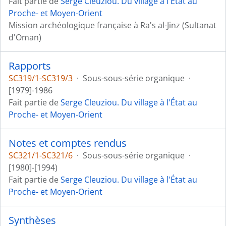
Fait partie de
Serge Cleuziou. Du village à l'État au
Proche- et Moyen-Orient
Mission archéologique française à Ra's al-Jinz (Sultanat
d'Oman)
Rapports
SC319/1-SC319/3
·
Sous-sous-série organique
·
[1979]-1986
Fait partie de
Serge Cleuziou. Du village à l'État au
Proche- et Moyen-Orient
Notes et comptes rendus
SC321/1-SC321/6
·
Sous-sous-série organique
·
[1980]-[1994)
Fait partie de
Serge Cleuziou. Du village à l'État au
Proche- et Moyen-Orient
Synthèses