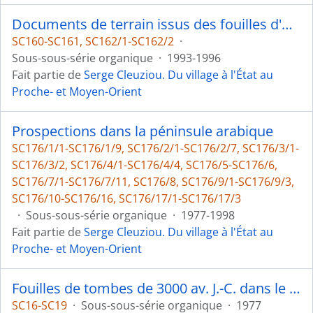
Documents de terrain issus des fouilles d'Ak Depe
SC160-SC161, SC162/1-SC162/2
·
Sous-sous-série organique
·
1993-1996
Fait partie de
Serge Cleuziou. Du village à l'État au
Proche- et Moyen-Orient
Prospections dans la péninsule arabique
SC176/1/1-SC176/1/9, SC176/2/1-SC176/2/7, SC176/3/1-
SC176/3/2, SC176/4/1-SC176/4/4, SC176/5-SC176/6,
SC176/7/1-SC176/7/11, SC176/8, SC176/9/1-SC176/9/3,
SC176/10-SC176/16, SC176/17/1-SC176/17/3
·
Sous-sous-série organique
·
1977-1998
Fait partie de
Serge Cleuziou. Du village à l'État au
Proche- et Moyen-Orient
Fouilles de tombes de 3000 av. J.-C. dans le Djebel Hafit
SC16-SC19
·
Sous-sous-série organique
·
1977