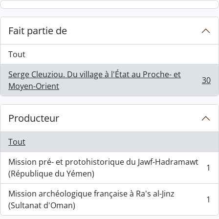
Skip to main content
Fait partie de
Tout
Serge Cleuziou. Du village à l'État au Proche- et
30
, 30 résultats
Moyen-Orient
Producteur
Tout
Mission pré- et protohistorique du Jawf-Hadramawt
1
, 1 résultats
(République du Yémen)
Mission archéologique française à Ra's al-Jinz
1
, 1 résultats
(Sultanat d'Oman)