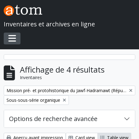
Skip to main content
Inventaires et archives en ligne
Toggle navigation
Affichage de 4 résultats
Inventaires
Remove filter:
Mission pré- et protohistorique du Jawf-Hadramawt (République du Yémen)
Remove filter:
Sous-sous-série organique
Options de recherche avancée
Aperçu avant impression
Card view
Table view