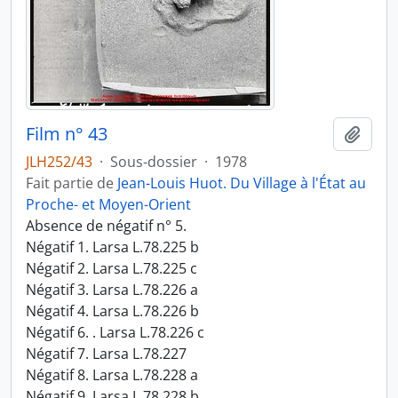
Film n° 43
Ajout
JLH252/43
·
Sous-dossier
·
1978
Fait partie de
Jean-Louis Huot. Du Village à l'État au
Proche- et Moyen-Orient
Absence de négatif n° 5.
Négatif 1. Larsa L.78.225 b
Négatif 2. Larsa L.78.225 c
Négatif 3. Larsa L.78.226 a
Négatif 4. Larsa L.78.226 b
Négatif 6. . Larsa L.78.226 c
Négatif 7. Larsa L.78.227
Négatif 8. Larsa L.78.228 a
Négatif 9. Larsa L.78.228 b