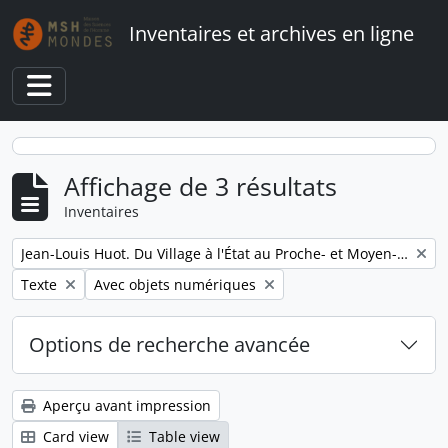
Skip to main content
Inventaires et archives en ligne
Toggle navigation
Affichage de 3 résultats
Inventaires
Remove filter:
Jean-Louis Huot. Du Village à l'État au Proche- et Moyen-Orient
Remove filter:
Remove filter:
Texte
Avec objets numériques
Options de recherche avancée
Aperçu avant impression
Card view
Table view