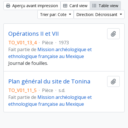
Aperçu avant impression
Card view
Table view
Trier par: Cote
Direction: Décroissant
Opérations II et VII
Ajout
TO_V01_13_4
·
Pièce
·
1973
Fait partie de
Mission archéologique et
ethnologique française au Mexique
Journal de fouilles.
Plan général du site de Tonina
Ajout
TO_V01_11_5
·
Pièce
·
s.d.
Fait partie de
Mission archéologique et
ethnologique française au Mexique