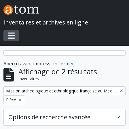
Skip to main content
Inventaires et archives en ligne
Toggle navigation
Aperçu avant impression
Fermer
Affichage de 2 résultats
Inventaires
Remove filter:
Mission archéologique et ethnologique française au Mexique
Remove filter:
Pièce
Options de recherche avancée